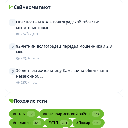
Сейчас читают
Опасность БПЛА в Волгоградской области:
1
мониторинговые…
224
2 дня
82-летний волгоградец передал мошенникам 2,3
2
млн…
27
6 часов
30-летнюю жительницу Камышина обвиняют в
3
незаконном…
22
4 часа
Похожие теги
#БПЛА
#Красноармейский район
651
328
#полиция
#ДТП
#Пожар
323
254
180