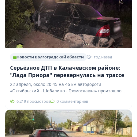
Новости Волгоградской области
1 год назад
Серьёзное ДТП в Калачёвском районе:
"Лада Приора" перевернулась на трассе
22 апреля, около 20:45 на 46 км автодороги
«Октябрьский - Шебалино - Громославка» произошло
серьёзное дорожно-транспортное происшествие. По
6,219 просмотров
0 комментариев
предварительным данным,…