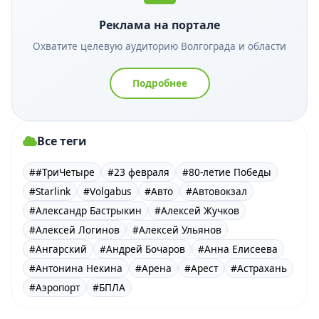
Реклама на портале
Охватите целевую аудиторию Волгограда и области
Подробнее
Все теги
##ТриЧетыре
#23 февраля
#80-летие Победы
#Starlink
#Volgabus
#Авто
#Автовокзал
#Александр Бастрыкин
#Алексей Жучков
#Алексей Логинов
#Алексей Ульянов
#Ангарский
#Андрей Бочаров
#Анна Елисеева
#Антонина Некина
#Арена
#Арест
#Астрахань
#Аэропорт
#БПЛА