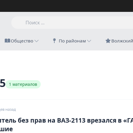
Общество
По районам
Волжски
5
1 материалов
ев назад
тель без прав на ВАЗ-2113 врезался в «Г
вшие