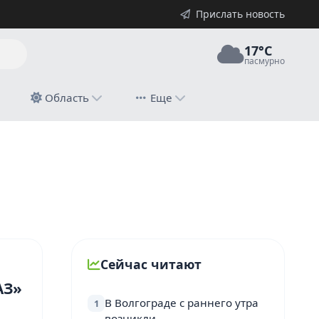
Прислать новость
17°C
пасмурно
й
Область
Еще
Сейчас читают
АЗ»
В Волгограде с раннего утра
1
возникли…