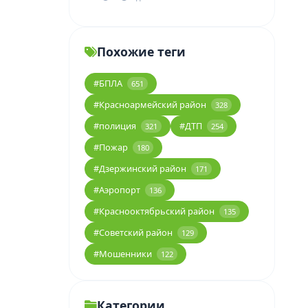
Похожие теги
#БПЛА
651
#Красноармейский район
328
#полиция
#ДТП
321
254
#Пожар
180
#Дзержинский район
171
#Аэропорт
136
#Краснооктябрьский район
135
#Советский район
129
#Мошенники
122
Категории