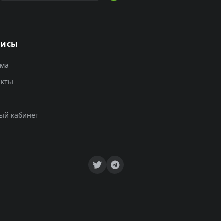
висы
ама
акты
ый кабинет