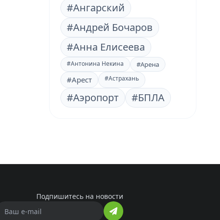
#Ангарский
#Андрей Бочаров
#Анна Елисеева
#Антонина Некина
#Арена
#Астрахань
#Арест
#Аэропорт
#БПЛА
Подпишитесь на новости