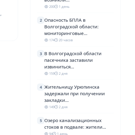
200
1 день
,
Опасность БПЛА в
2
Волгоградской области:
мониторинговые…
174
20 часов
В Волгоградской области
3
пасечника заставили
извиниться…
159
2 дня
Жительницу Урюпинска
4
задержали при получении
закладки…
149
2 дня
Озеро канализационных
5
стоков в подвале: жители…
94
1 день