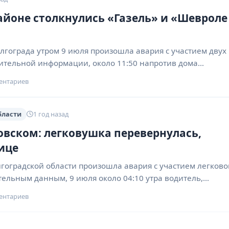
йоне столкнулись «Газель» и «Шевроле
лгограда утром 9 июля произошла авария с участием двух
ительной информации, около 11:50 напротив дома…
ентариев
бласти
1 год назад
вском: легковушка перевернулась,
ице
гоградской области произошла авария с участием легково
тельным данным, 9 июля около 04:10 утра водитель,…
ентариев