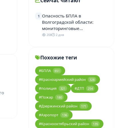
Сейчас читают
Опасность БПЛА в
1
Волгоградской области:
мониторинговые…
208
2 дня
Похожие теги
#БПЛА
651
#Красноармейский район
328
#полиция
#ДТП
321
254
го
#Пожар
180
#Дзержинский район
171
#Аэропорт
136
#Краснооктябрьский район
135