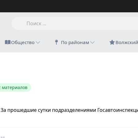
Общество
По районам
Волжски
2 материалов
а. За прошедшие сутки подразделениями Госавтоинспек
зад