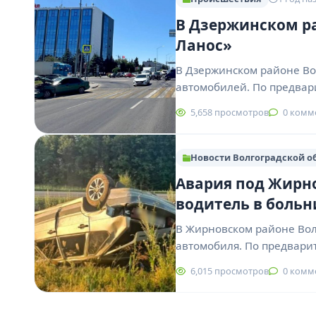
В Дзержинском ра
Ланос»
В Дзержинском районе Во
автомобилей. По предвар
5,658 просмотров
0 комм
Новости Волгоградской о
Авария под Жирно
водитель в больн
В Жирновском районе Вол
автомобиля. По предвари
6,015 просмотров
0 комм