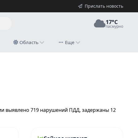
Прислать новость
17°C
пасмурно
й
Область
Еще
ции выявлено 719 нарушений ПДД, задержаны 12