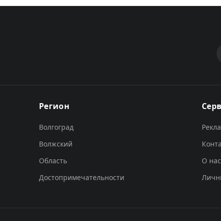
Регион
Сер
Волгоград
Рекл
Волжский
Конт
Область
О нас
Достопримечательности
Личн