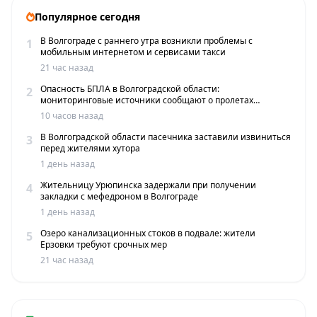
Популярное сегодня
В Волгограде с раннего утра возникли проблемы с
1
мобильным интернетом и сервисами такси
21 час назад
Опасность БПЛА в Волгоградской области:
2
мониторинговые источники сообщают о пролетах
беспилотников
10 часов назад
В Волгоградской области пасечника заставили извиниться
3
перед жителями хутора
1 день назад
Жительницу Урюпинска задержали при получении
4
закладки с мефедроном в Волгограде
1 день назад
Озеро канализационных стоков в подвале: жители
5
Ерзовки требуют срочных мер
21 час назад