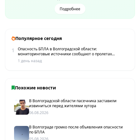
Подробнее
Популярное сегодня
Опасность БПЛА в Волгоградской области:
1
мониторинговые источники сообщают о пролетах
беспилотников
1 день назад
Похожие новости
В Волгоградской области пасечника заставили
извиниться перед жителями хутора
06.08.2026
В Волгограде громко после объявления опасности
по БПЛА
05.08.2026