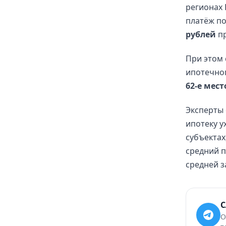
регионах 
платёж по
рублей
пр
При этом
ипотечног
62-е мест
Эксперты 
ипотеку у
субъектах
средний п
средней з
С
О