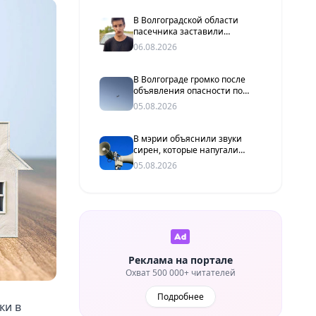
В Волгоградской области
пасечника заставили
извиниться перед жителями
06.08.2026
хутора
В Волгограде громко после
объявления опасности по
БПЛА
05.08.2026
В мэрии объяснили звуки
сирен, которые напугали
волгоградцев
05.08.2026
Реклама на портале
Охват 500 000+ читателей
Подробнее
ки в