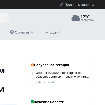
Прислать новость
17°C
пасмурно
й
Область
Еще
Популярное сегодня
м
Опасность БПЛА в Волгоградской
1
области: мониторинговые источники
сообщают о пролетах беспилотников
1 день назад
и
Похожие новости