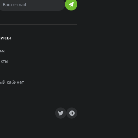
висы
ама
акты
ый кабинет