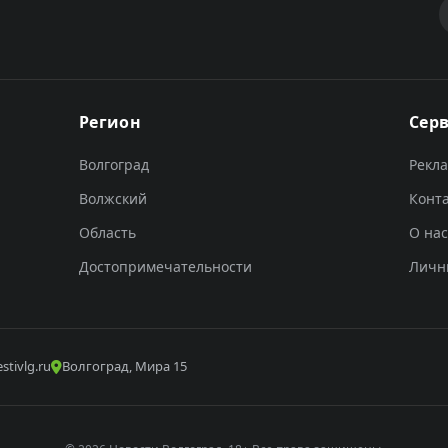
Регион
Сер
Волгоград
Рекл
Волжский
Конт
Область
О нас
Достопримечательности
Личн
stivlg.ru
Волгоград, Мира 15