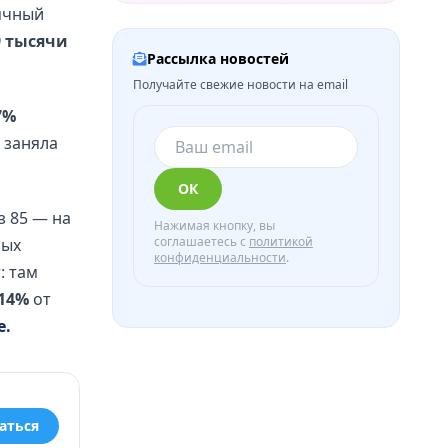
сячный
9 тысячи
Рассылка новостей
Получайте свежие новости на email
7%
 заняла
ОК
з 85 — на
Нажимая кнопку, вы
соглашаетесь с
политикой
рых
конфиденциальности
.
: там
14%
от
е.
аться