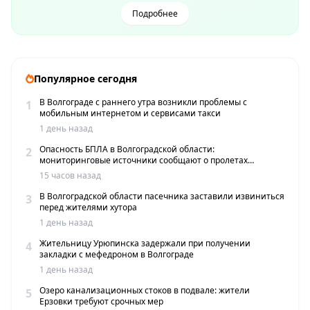
Подробнее
Популярное сегодня
В Волгограде с раннего утра возникли проблемы с
1
мобильным интернетом и сервисами такси
1 день назад
Опасность БПЛА в Волгоградской области:
2
мониторинговые источники сообщают о пролетах
беспилотников
15 часов назад
В Волгоградской области пасечника заставили извиниться
3
перед жителями хутора
1 день назад
Жительницу Урюпинска задержали при получении
4
закладки с мефедроном в Волгограде
1 день назад
Озеро канализационных стоков в подвале: жители
5
Ерзовки требуют срочных мер