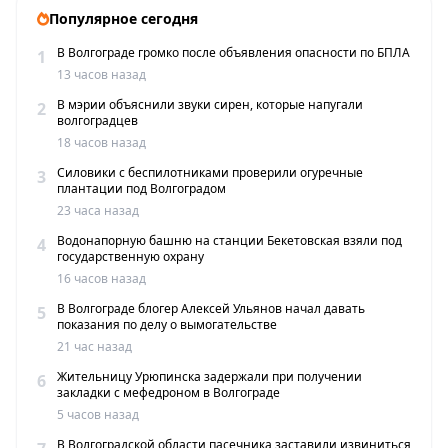
Популярное сегодня
В Волгограде громко после объявления опасности по БПЛА
1
13 часов назад
В мэрии объяснили звуки сирен, которые напугали
2
волгоградцев
18 часов назад
Силовики с беспилотниками проверили огуречные
3
плантации под Волгоградом
23 часа назад
Водонапорную башню на станции Бекетовская взяли под
4
государственную охрану
16 часов назад
В Волгограде блогер Алексей Ульянов начал давать
5
показания по делу о вымогательстве
21 час назад
Жительницу Урюпинска задержали при получении
6
закладки с мефедроном в Волгограде
5 часов назад
В Волгоградской области пасечника заставили извиниться