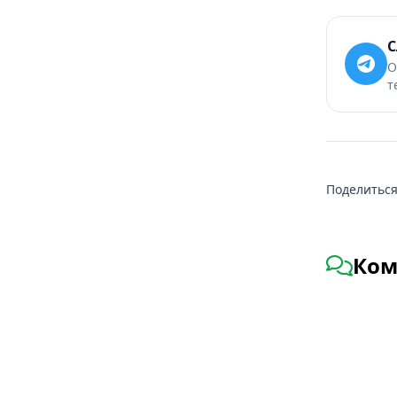
С
О
т
Поделиться
Ком