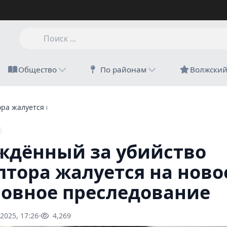
Общество
По районам
Волжски
ра жалуется на новое уголовное преследование
ждённый за убийство
лтора жалуется на ново
ловное преследование
2025, 17:26
4,269