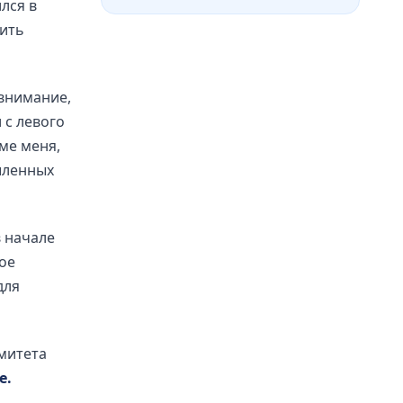
лся в
вить
 внимание,
 с левого
ме меня,
шленных
в начале
ое
для
митета
е.