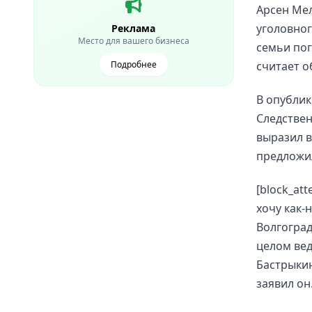
Арсен Ме
уголовног
Реклама
Место для вашего бизнеса
семьи пог
Подробнее
считает 
В опублик
Следствен
выразил в
предложил
[block_at
хочу как-
Волгоград
целом вед
Бастрыкин
заявил он.