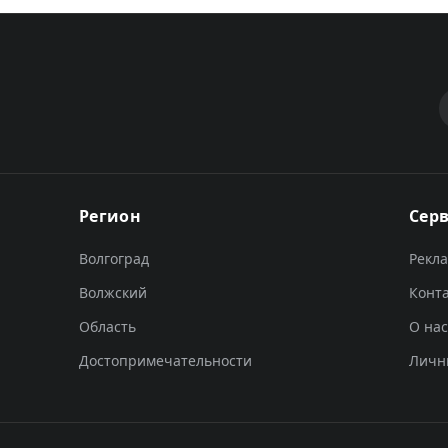
Регион
Сер
Волгоград
Рекл
Волжский
Конт
Область
О нас
Достопримечательности
Личн