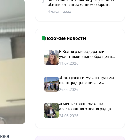
3
обвиняют в незаконном обороте
наркотиков
4 часа назад
Похожие новости
В Волгограде задержали
участников видеообращения
к Бастрыкину о ситуации с
19.07.2026
бензином
«Нас травят и мучают гулом»:
волгоградцы записали
обращение к Бастрыкину из-
26.05.2026
за майнинг-фермы
«Очень страшно»: жена
арестованного волгоградца
заявила о давлении
24.05.2026
следствия после драки у ДК
нюка