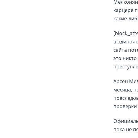
Мелконян 
карцере п
какие-ли
[block_at
в одиночк
сайта пот
это никто
преступлен
Арсен Мел
месяца, п
преследов
проверки 
Официаль
пока не п