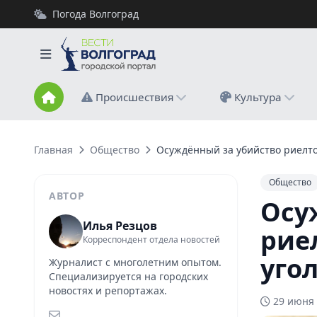
Погода Волгоград
Происшествия
Культура
Главная
Общество
Осуждённый за убийство риелто
Общество
АВТОР
Осу
Илья Резцов
рие
Корреспондент отдела новостей
уго
Журналист с многолетним опытом.
Специализируется на городских
новостях и репортажах.
29 июня 