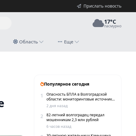
Прислать новость
17°C
пасмурно
й
Область
Еще
Популярное сегодня
Опасность БПЛА в Волгоградской
1
е
области: мониторинговые источники
сообщают о пролетах беспилотников
2 дня назад
82-летний волгоградец передал
2
мошенникам 2,3 млн рублей
6 часов назад
30-летнюю жительницу Камышина