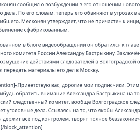
лконян сообщил о возбуждении в его отношении нового
о дела. По его словам, теперь его обвиняют в угрозах в 
ибшего. Мелконян утверждает, что не причастен к инци
обвинение сфабрикованным.
ованном в блоге видеообращении он обратился к главе
ного комитета России Александру Бастрыкину. Заключё
озмущение действиями следователей в Волгоградской о
 передать материалы его дел в Москву.
tention]«Приветствую вас, дорогие мои подписчики. Этим
нибудь обратить внимание Александра Бастрыкина на то,
ский следственный комитет, вообще Волгоградское след
ет уголовные дела. Ссылаясь на то, что якобы Александ
 держит всё под контролем, творят полное беззаконие»
[/block_attention]