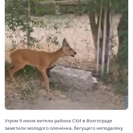
Утром 9 июня жители района СХИ в Волгограде
заметили молодого оленёнка, бегущего неподалёку