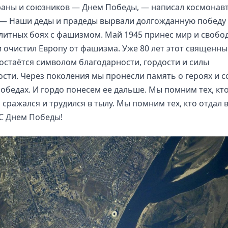
аны и союзников — Днем Победы, — написал космонавт
 — Наши деды и прадеды вырвали долгожданную победу
литных боях с фашизмом. Май 1945 принес мир и свобо
 очистил Европу от фашизма. Уже 80 лет этот священн
остаётся символом благодарности, гордости и силы
сти. Через поколения мы пронесли память о героях и с
победах. И гордо понесем ее дальше. Мы помним тех, кт
о сражался и трудился в тылу. Мы помним тех, кто отдал 
С Днем Победы!