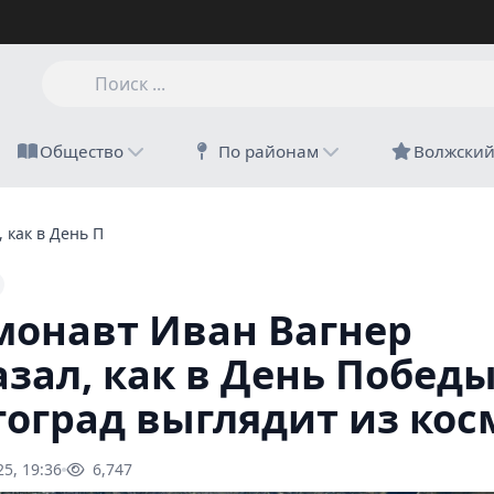
Общество
По районам
Волжски
 как в День Победы Волгоград выглядит из космоса
монавт Иван Вагнер
азал, как в День Побед
гоград выглядит из кос
25, 19:36
6,747