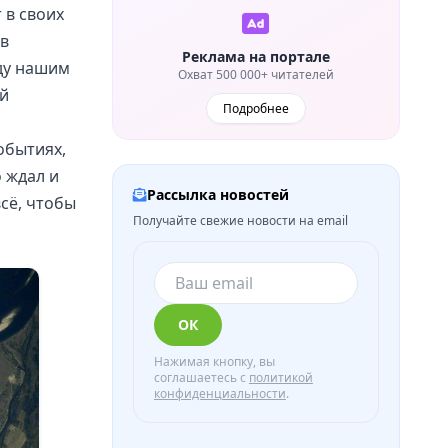
 в своих
 в
Реклама на портале
ду нашим
Охват 500 000+ читателей
ый
Подробнее
обытиях,
о ждал и
Рассылка новостей
всё, чтобы
Получайте свежие новости на email
ОК
Нажимая кнопку, вы
соглашаетесь с
политикой
конфиденциальности
.