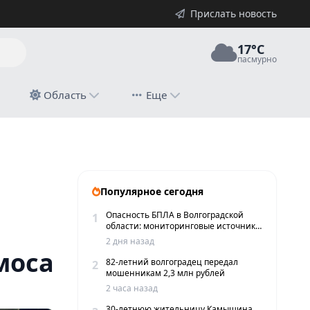
Прислать новость
17°C
пасмурно
й
Область
Еще
Популярное сегодня
Опасность БПЛА в Волгоградской
1
ы
области: мониторинговые источники
сообщают о пролетах беспилотников
2 дня назад
моса
82-летний волгоградец передал
2
мошенникам 2,3 млн рублей
2 часа назад
30-летнюю жительницу Камышина