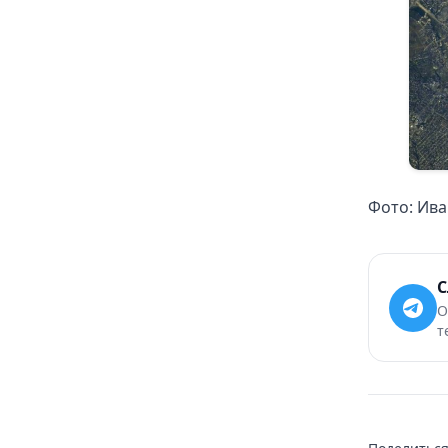
Фото: Ива
С
О
т