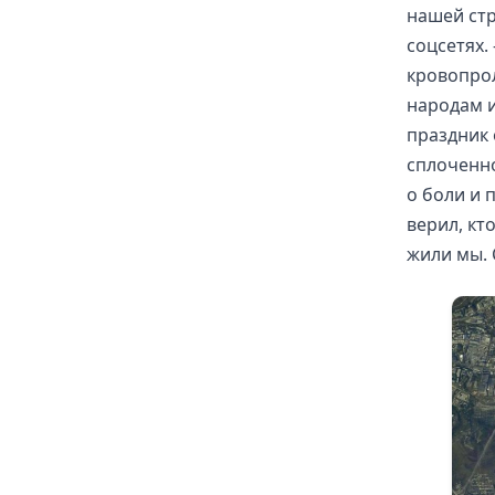
нашей стр
соцсетях.
кровопро
народам и
праздник 
сплоченно
о боли и 
верил, кт
жили мы. 