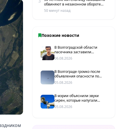
3
обвиняют в незаконном обороте
наркотиков
50 минут назад
Похожие новости
В Волгоградской области
пасечника заставили
извиниться перед жителями
06.08.2026
хутора
В Волгограде громко после
объявления опасности по
БПЛА
05.08.2026
В мэрии объяснили звуки
сирен, которые напугали
волгоградцев
05.08.2026
раздником