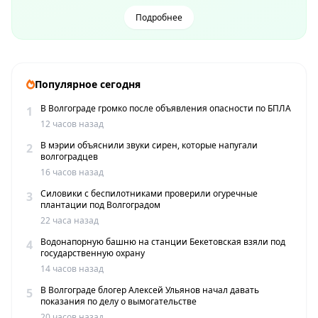
Подробнее
Популярное сегодня
В Волгограде громко после объявления опасности по БПЛА
1
12 часов назад
В мэрии объяснили звуки сирен, которые напугали
2
волгоградцев
16 часов назад
Силовики с беспилотниками проверили огуречные
3
плантации под Волгоградом
22 часа назад
Водонапорную башню на станции Бекетовская взяли под
4
государственную охрану
14 часов назад
В Волгограде блогер Алексей Ульянов начал давать
5
показания по делу о вымогательстве
20 часов назад