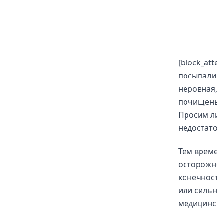
[block_at
посыпали 
неровная,
почищены,
Просим ли
недостат
Тем врем
осторожно
конечност
или сильн
медицинс