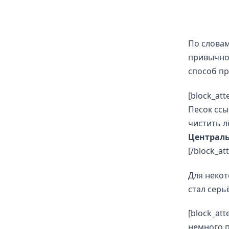
По слова
привычной
способ пр
[block_at
Песок ссы
чистить л
Централь
[/block_at
Для неко
стал сер
[block_at
немного п