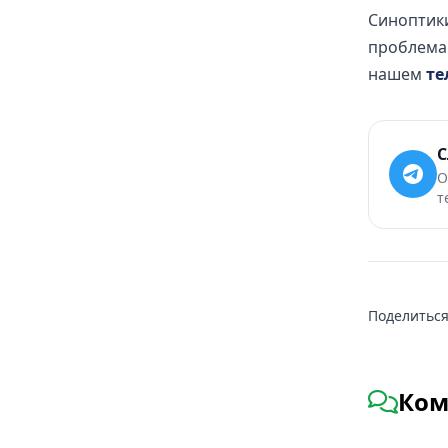
Синоптик
проблема 
нашем
те
С
О
т
Поделиться
Ком