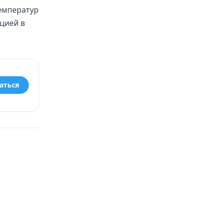
емператур
цией в
аться