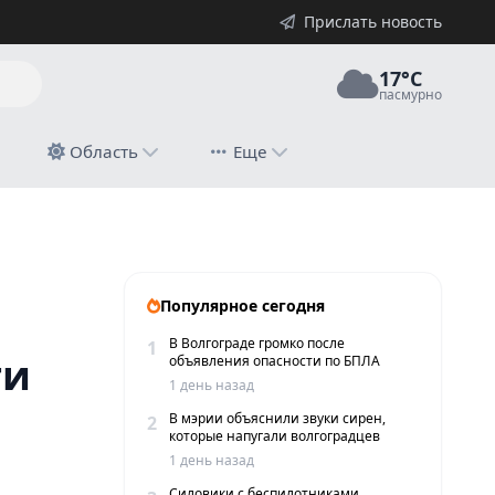
Прислать новость
17°C
пасмурно
й
Область
Еще
Популярное сегодня
В Волгограде громко после
1
ти
объявления опасности по БПЛА
1 день назад
В мэрии объяснили звуки сирен,
2
которые напугали волгоградцев
1 день назад
Силовики с беспилотниками