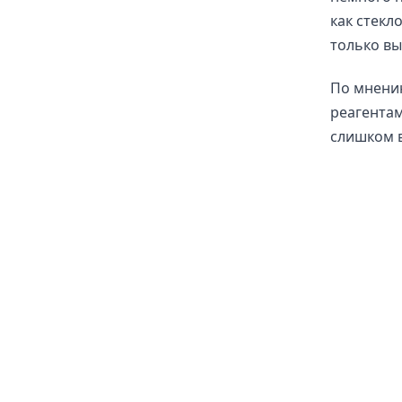
как стекл
только в
По мнени
реагентам
слишком в