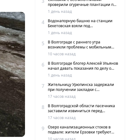
3
проверили огуречные плантации под
Волгоградом
1 день назад
Водонапорную башню на станции
4
Бекетовская взяли под
государственную охрану
1 день назад
В Волгограде с раннего утра
5
возникли проблемы с мобильным
интернетом и сервисами такси
10 часов назад
В Волгограде блогер Алексей Ульянов
6
начал давать показания по делу о
вымогательстве
1 день назад
Жительницу Урюпинска задержали
7
при получении закладки с
мефедроном в Волгограде
17 часов назад
В Волгоградской области пасечника
8
заставили извиниться перед
жителями хутора
17 часов назад
Озеро канализационных стоков в
9
подвале: жители Ерзовки требуют
срочных мер
10 часов назад