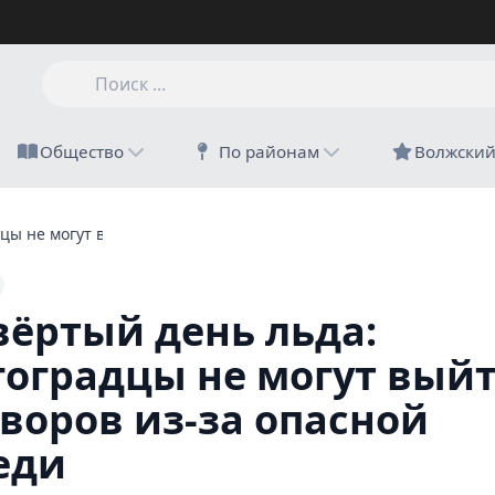
Общество
По районам
Волжски
цы не могут выйти из дворов из-за опасной наледи
вёртый день льда:
гоградцы не могут вый
дворов из-за опасной
еди