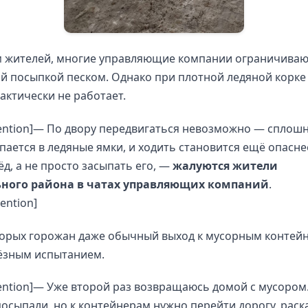
м жителей, многие управляющие компании ограничиваю
 посыпкой песком. Однако при плотной ледяной корке 
актически не работает.
tention]— По двору передвигаться невозможно — сплошн
пается в ледяные ямки, и ходить становится ещё опасне
ёд, а не просто засыпать его, —
жалуются жители
ного района в чатах управляющих компаний
.
tention]
торых горожан даже обычный выход к мусорным контей
ьёзным испытанием.
tention]— Уже второй раз возвращаюсь домой с мусором
осыпали, но к контейнерам нужно перейти дорогу, рас