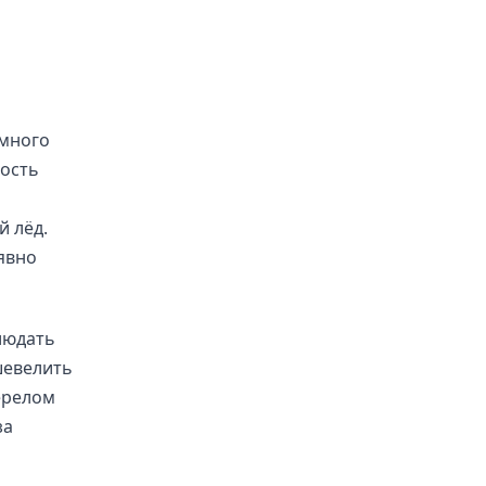
емного
ность
й лёд.
явно
людать
шевелить
ерелом
за