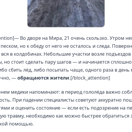
tention]— Во дворе на Мира, 21 очень скользко. Утром н
песком, но к обеду от него не осталось и следа. Поверх
 вся в колдобинах. Небольшие участки возле подъездов
 но стоит сделать пару шагов — и начинается сплошно
бо сбить лёд, либо посыпать чаще, одного раза в день 
очно, —
обращаются жители
.[/block_attention]
енем медики напоминают: в период гололёда важно соб
сть. При падении специалисты советуют аккуратно по
ями и оценить состояние — если есть подозрение на п
ую травму, необходимо как можно быстрее обратиться 
кой помощью.