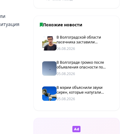
ли
ситуация
Похожие новости
В Волгоградской области
пасечника заставили
извиниться перед жителями
06.08.2026
хутора
В Волгограде громко после
объявления опасности по
БПЛА
05.08.2026
В мэрии объяснили звуки
сирен, которые напугали
волгоградцев
05.08.2026