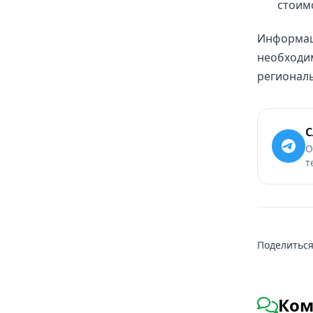
стоим
Информац
необходи
региональ
С
О
т
Поделиться
Ком