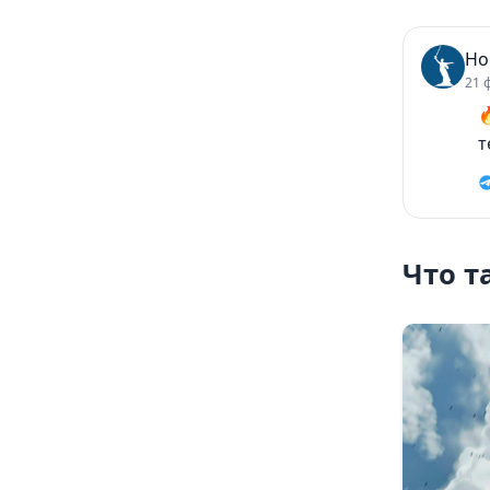
Но
21 

т
Что т