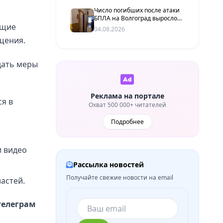
Число погибших после атаки
БПЛА на Волгоград выросло
ющие
до двух человек
04.08.2026
щения.
дать меры
Реклама на портале
я в
Охват 500 000+ читателей
Подробнее
и видео
Рассылка новостей
Получайте свежие новости на email
астей.
телеграм