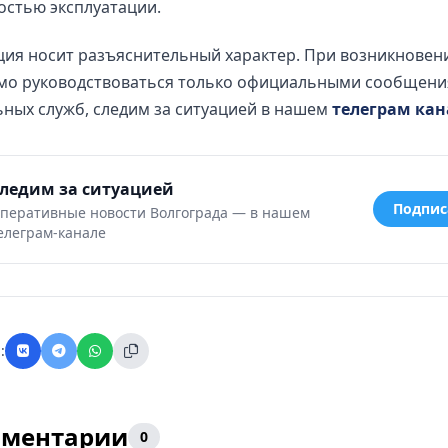
остью эксплуатации.
ия носит разъяснительный характер. При возникновен
мо руководствоваться только официальными сообщен
ных служб, следим за ситуацией в нашем
телеграм кан
ледим за ситуацией
Подпис
перативные новости Волгограда — в нашем
елеграм-канале
:
ментарии
0