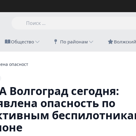
Общество
По районам
Волжски
лена опасность по реактивным беспилотникам в регионе
А Волгоград сегодня:
явлена опасность по
ктивным беспилотника
ионе