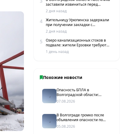
3
заставили извиниться перед
жителями хутора
2 дня назад
Жительницу Урюпинска задержали
4
при получении закладки с
мефедроном в Волгограде
2 дня назад
Озеро канализационных стоков в
5
подвале: жители Ерзовки требуют
срочных мер
1 день назад
Похожие новости
Опасность БПЛА в
Волгоградской области:
мониторинговые источники
07.08.2026
сообщают о пролетах
беспилотников
В Волгограде громко после
объявления опасности по
БПЛА
05.08.2026