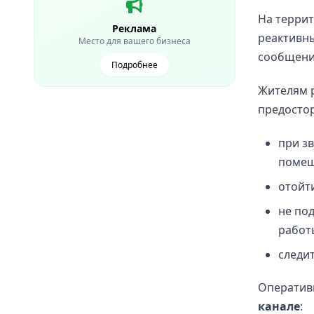
На террит
Реклама
реактивн
Место для вашего бизнеса
сообщени
Подробнее
Жителям р
предосто
при з
помещ
отойти
не по
работ
следи
Оператив
канале
: