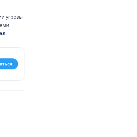
ии угрозы
иями
ал
.
аться