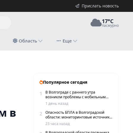
Прислать новость
17°C
пасмурно
й
Область
Еще
Популярное сегодня
В Волгограде с раннего утра
1
возникли проблемы с мобильным
интернетом и сервисами такси
1 день назад
м в
Опасность БПЛА в Волгоградской
2
области: мониторинговые источники
сообщают о пролетах беспилотников
23 часа назад
В Волгоградской области пасечника