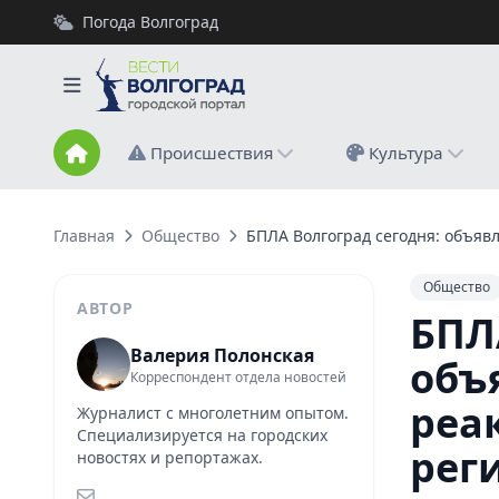
Погода Волгоград
Происшествия
Культура
Главная
Общество
БПЛА Волгоград сегодня: объяв
Общество
АВТОР
БПЛ
Валерия Полонская
объ
Корреспондент отдела новостей
реа
Журналист с многолетним опытом.
Специализируется на городских
рег
новостях и репортажах.