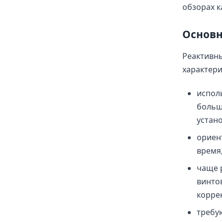
обзорах к
Основн
Реактивн
характери
испол
больш
устан
ориен
время
чаще 
винто
корре
требу