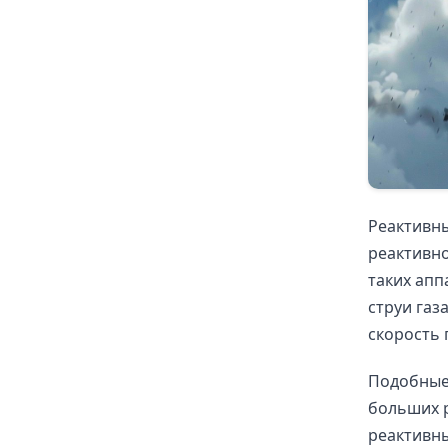
Реактивн
реактивно
таких апп
струи газ
скорость 
Подобные 
больших р
реактивны