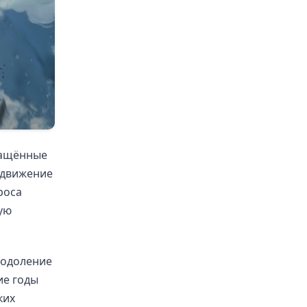
нащённые
 движение
роса
ую
еодоление
ие годы
ких