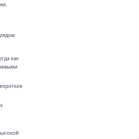
ии.
 рядом
гда как
невыми
 короткое
ак
высокой