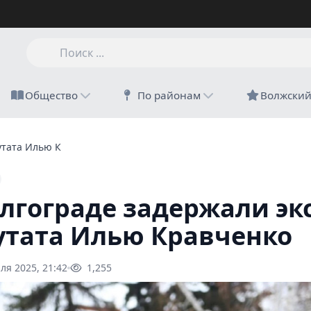
Общество
По районам
Волжски
утата Илью Кравченко
олгограде задержали экс
утата Илью Кравченко
ля 2025, 21:42
1,255