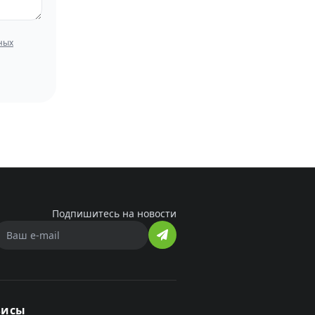
ных
Подпишитесь на новости
висы