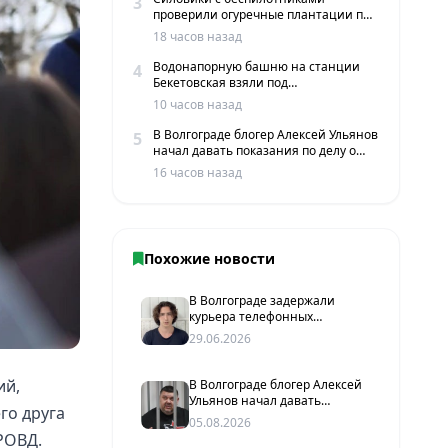
3
проверили огуречные плантации под
Волгоградом
18 часов назад
Водонапорную башню на станции
4
Бекетовская взяли под
государственную охрану
10 часов назад
В Волгограде блогер Алексей Ульянов
5
начал давать показания по делу о
вымогательстве
16 часов назад
Похожие новости
В Волгограде задержали
курьера телефонных
мошенников, обманувшего
29.06.2026
пенсионерок почти на 1,5 млн
рублей
ий,
В Волгограде блогер Алексей
Ульянов начал давать
го друга
показания по делу о
05.08.2026
вымогательстве
РОВД.