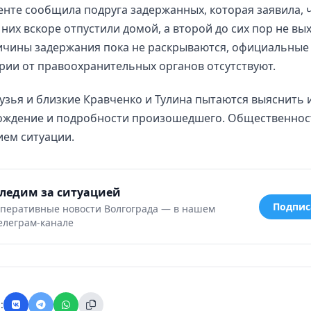
нте сообщила подруга задержанных, которая заявила, 
 них вскоре отпустили домой, а второй до сих пор не вы
ричины задержания пока не раскрываются, официальные
ии от правоохранительных органов отсутствуют.
узья и близкие Кравченко и Тулина пытаются выяснить 
ождение и подробности произошедшего. Общественнос
ием ситуации.
ледим за ситуацией
Подпис
перативные новости Волгограда — в нашем
елеграм-канале
: