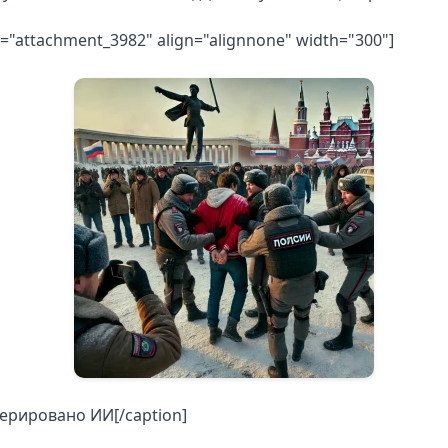
d="attachment_3982" align="alignnone" width="300"]
ерировано ИИ[/caption]