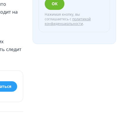
ОК
что
ходит на
Нажимая кнопку, вы
соглашаетесь с
политикой
конфиденциальности
.
их
ть следит
аться