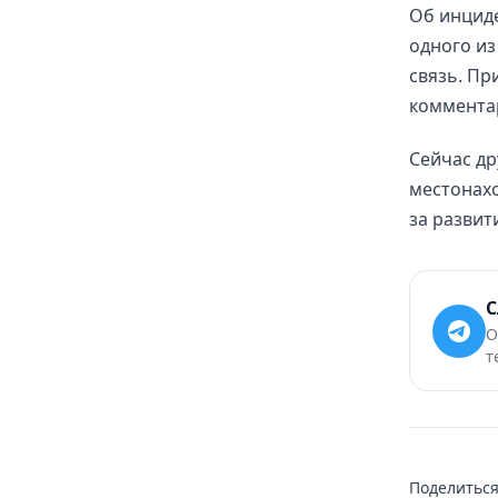
Об инциде
одного из
связь. П
комментар
Сейчас др
местонах
за развит
С
О
т
Поделиться