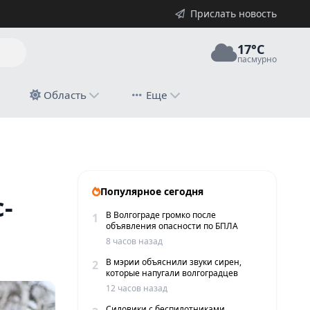
Прислать новость
17°C
пасмурно
й
Область
Еще
Популярное сегодня
-
В Волгограде громко после
1
объявления опасности по БПЛА
8 часов назад
В мэрии объяснили звуки сирен,
2
которые напугали волгоградцев
12 часов назад
Силовики с беспилотниками