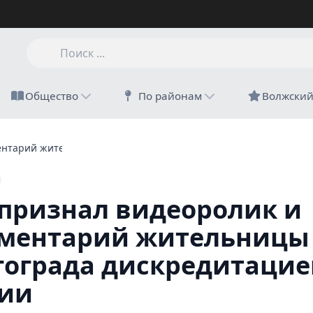
Общество
По районам
Волжски
ентарий жительницы Волгограда дискредитацией армии
 признал видеоролик и
ментарий жительницы
гограда дискредитацие
ии