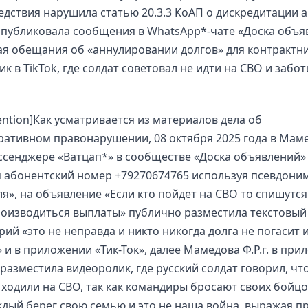
едствия нарушила статью 20.3.3 КоАП о дискредитации 
публиковала сообщения в WhatsApp*-чате «Доска объя
я обещания об «аннулировании долгов» для контрактни
ик в TikTok, где солдат советовал не идти на СВО и забот
tention]Как усматривается из материалов дела об
ативном правонарушении, 08 октября 2025 года в Мам
мессенджере «Ватцап*» в сообществе «Доска объявлений»
 абонентский номер +79270674765 используя псевдони
я», на объявление «Если кто пойдет на СВО то спишутся
роизводиться выплаты» публично разместила текстовый
ий «это не неправда и никто никогда долга не погасит и
 и в приложении «Тик-Ток», далее Мамедова Ф.Р.г. в пр
, разместила видеоролик, где русский солдат говорил, ч
 ходили на СВО, так как командиры бросают своих бойцо
дый берег свою семью и это не наша война, выражая п