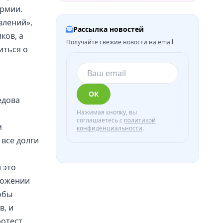
армии.
влений»,
Рассылка новостей
ков, а
Получайте свежие новости на email
иться о
ОК
едова
Нажимая кнопку, вы
соглашаетесь с
политикой
м
конфиденциальности
.
 все долги
 это
иложении
тобы
в, и
ротест