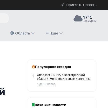
Прислать новость
17°C
пасмурно
й
Область
Еще
Популярное сегодня
Опасность БПЛА в Волгоградской
1
области: мониторинговые источники
сообщают о пролетах беспилотников
1 день назад
й
Похожие новости