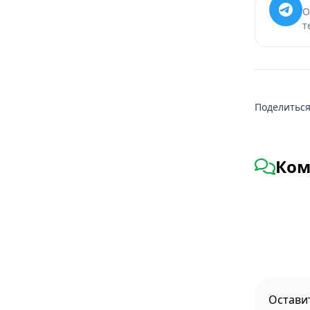
О
т
Поделиться
Ком
Остави