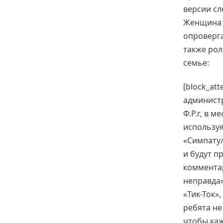
версии сл
Женщина 
опроверга
также рол
семье:
[block_at
администр
Ф.Р.г, в 
используя
«Симпатул
и будут п
комментар
неправда»
«Тик-Ток»
ребята не
чтобы каж