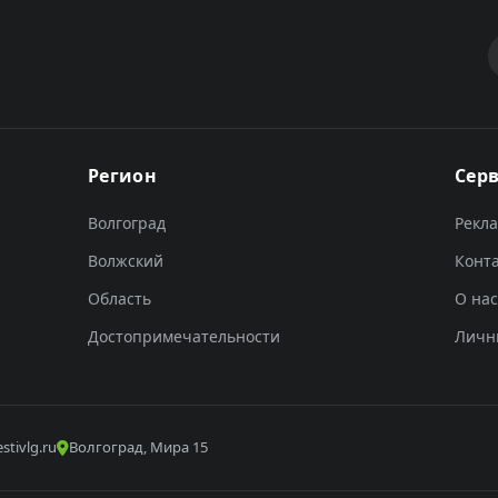
Регион
Сер
Волгоград
Рекл
Волжский
Конт
Область
О нас
Достопримечательности
Личн
stivlg.ru
Волгоград, Мира 15