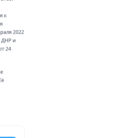
я к
ия
раля 2022
 ДНР и
от 24
ие
Её