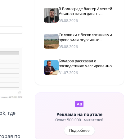
В Волгограде блогер Алексей
Ульянов начал давать
показания по делу о
05.08.2026
вымогательстве
Силовики с беспилотниками
проверили огуречные
плантации под Волгоградом
05.08.2026
Бочаров рассказал о
последствиях массированной
атаки БПЛА на Волгоградскую
31.07.2026
область
k, где
Реклама на портале
Охват 500 000+ читателей
Подробнее
торая по