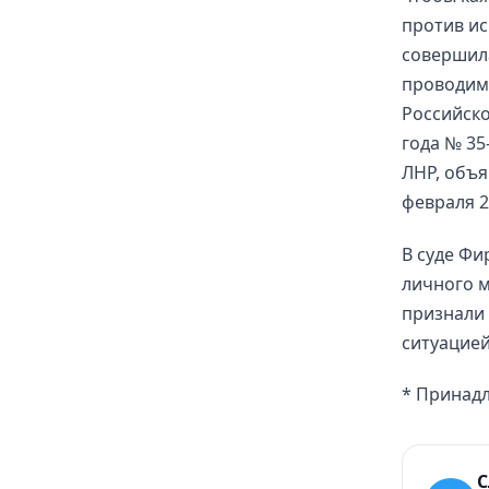
против ис
совершила
проводим
Российско
года № 35
ЛНР, объ
февраля 20
В суде Фи
личного м
признали 
ситуацие
* Принад
С