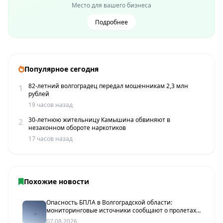
Место для вашего бизнеса
Подробнее
Популярное сегодня
82-летний волгоградец передал мошенникам 2,3 млн
1
рублей
19 часов назад
30-летнюю жительницу Камышина обвиняют в
2
незаконном обороте наркотиков
17 часов назад
Похожие новости
Опасность БПЛА в Волгоградской области:
мониторинговые источники сообщают о пролетах
беспилотников
07.08.2026