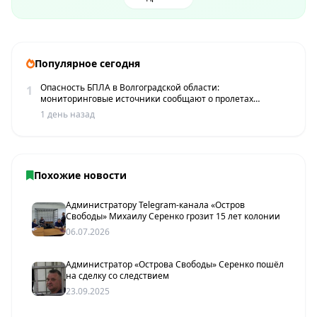
Популярное сегодня
Опасность БПЛА в Волгоградской области:
1
мониторинговые источники сообщают о пролетах
беспилотников
1 день назад
Похожие новости
Администратору Telegram-канала «Остров
Свободы» Михаилу Серенко грозит 15 лет колонии
06.07.2026
Администратор «Острова Свободы» Серенко пошёл
на сделку со следствием
23.09.2025