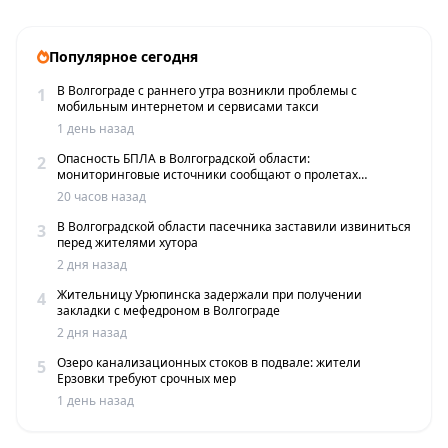
Популярное сегодня
В Волгограде с раннего утра возникли проблемы с
1
мобильным интернетом и сервисами такси
1 день назад
Опасность БПЛА в Волгоградской области:
2
мониторинговые источники сообщают о пролетах
беспилотников
20 часов назад
В Волгоградской области пасечника заставили извиниться
3
перед жителями хутора
2 дня назад
Жительницу Урюпинска задержали при получении
4
закладки с мефедроном в Волгограде
2 дня назад
Озеро канализационных стоков в подвале: жители
5
Ерзовки требуют срочных мер
1 день назад