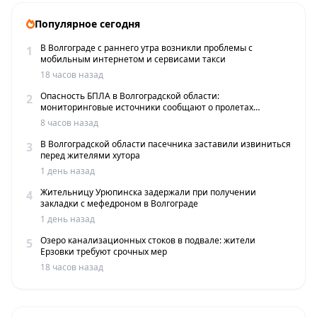
Популярное сегодня
В Волгограде с раннего утра возникли проблемы с
1
мобильным интернетом и сервисами такси
18 часов назад
Опасность БПЛА в Волгоградской области:
2
мониторинговые источники сообщают о пролетах
беспилотников
8 часов назад
В Волгоградской области пасечника заставили извиниться
3
перед жителями хутора
1 день назад
Жительницу Урюпинска задержали при получении
4
закладки с мефедроном в Волгограде
1 день назад
Озеро канализационных стоков в подвале: жители
5
Ерзовки требуют срочных мер
18 часов назад