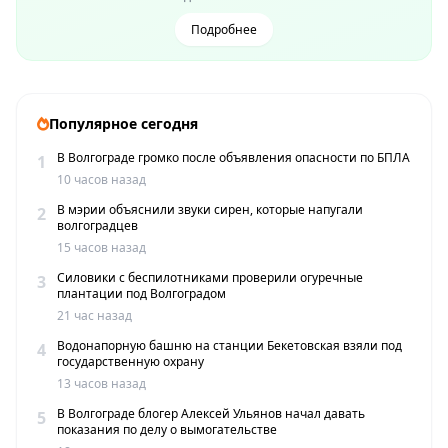
Подробнее
Популярное сегодня
В Волгограде громко после объявления опасности по БПЛА
1
10 часов назад
В мэрии объяснили звуки сирен, которые напугали
2
волгоградцев
15 часов назад
Силовики с беспилотниками проверили огуречные
3
плантации под Волгоградом
21 час назад
Водонапорную башню на станции Бекетовская взяли под
4
государственную охрану
13 часов назад
В Волгограде блогер Алексей Ульянов начал давать
5
показания по делу о вымогательстве