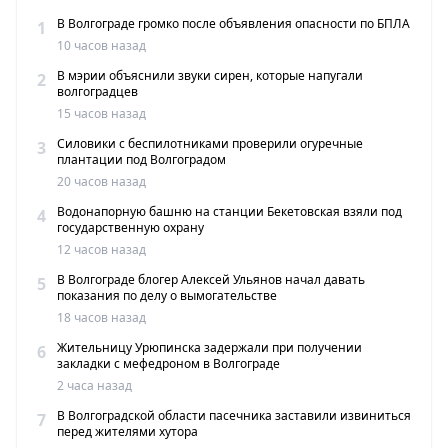
В Волгограде громко после объявления опасности по БПЛА
1
10 часов назад
В мэрии объяснили звуки сирен, которые напугали
2
волгоградцев
15 часов назад
Силовики с беспилотниками проверили огуречные
3
плантации под Волгоградом
20 часов назад
Водонапорную башню на станции Бекетовская взяли под
4
государственную охрану
12 часов назад
В Волгограде блогер Алексей Ульянов начал давать
5
показания по делу о вымогательстве
18 часов назад
Жительницу Урюпинска задержали при получении
6
закладки с мефедроном в Волгограде
2 часа назад
В Волгоградской области пасечника заставили извиниться
7
перед жителями хутора