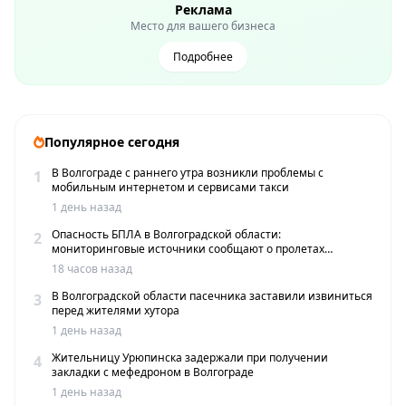
Реклама
Место для вашего бизнеса
Подробнее
Популярное сегодня
В Волгограде с раннего утра возникли проблемы с
1
мобильным интернетом и сервисами такси
1 день назад
Опасность БПЛА в Волгоградской области:
2
мониторинговые источники сообщают о пролетах
беспилотников
18 часов назад
В Волгоградской области пасечника заставили извиниться
3
перед жителями хутора
1 день назад
Жительницу Урюпинска задержали при получении
4
закладки с мефедроном в Волгограде
1 день назад