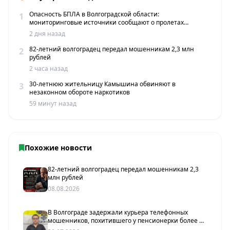
Опасность БПЛА в Волгоградской области:
1
мониторинговые источники сообщают о пролетах
беспилотников
2 дня назад
82-летний волгоградец передал мошенникам 2,3 млн
2
рублей
2 часа назад
30-летнюю жительницу Камышина обвиняют в
3
незаконном обороте наркотиков
59 минут назад
Похожие новости
82-летний волгоградец передал мошенникам 2,3
млн рублей
08.08.2026
В Волгограде задержали курьера телефонных
мошенников, похитившего у пенсионерки более 2
млн рублей