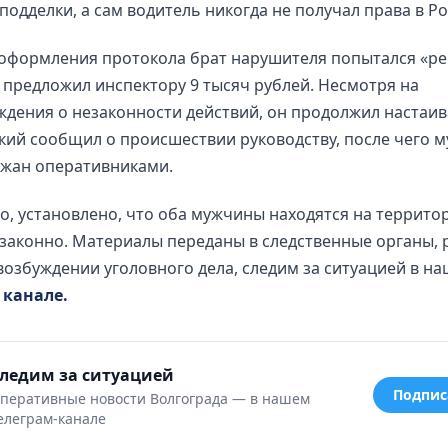
подделки, а сам водитель никогда не получал права в Ро
 оформления протокола брат нарушителя попытался «р
 предложил инспектору 9 тысяч рублей. Несмотря на
дения о незаконности действий, он продолжил настаив
ий сообщил о происшествии руководству, после чего 
ржан оперативниками.
о, установлено, что оба мужчины находятся на террито
законно. Материалы переданы в следственные органы, 
возбуждении уголовного дела, следим за ситуацией в н
 канале.
ледим за ситуацией
Подпис
перативные новости Волгограда — в нашем
елеграм-канале