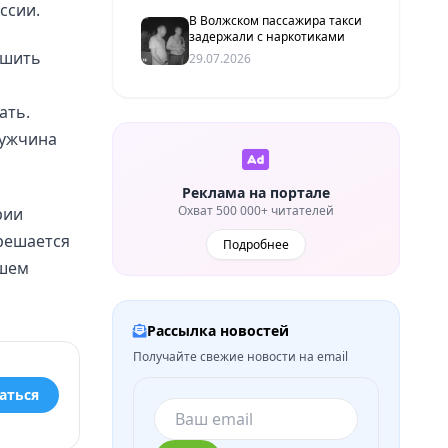
ссии.
В Волжском пассажира такси
задержали с наркотиками
ешить
29.07.2026
ать.
мужчина
Реклама на портале
Охват 500 000+ читателей
рии
решается
Подробнее
ашем
Рассылка новостей
Получайте свежие новости на email
аться