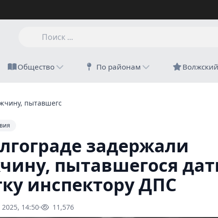
Общество
По районам
Волжски
жчину, пытавшегося дать взятку инспектору ДПС
вия
олгограде задержали
чину, пытавшегося дат
тку инспектору ДПС
 2025, 14:50
11,576