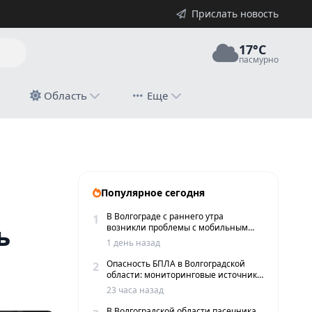
Прислать новость
17°C
пасмурно
й
Область
Еще
Популярное сегодня
В Волгограде с раннего утра
1
ь
возникли проблемы с мобильным
интернетом и сервисами такси
1 день назад
Опасность БПЛА в Волгоградской
2
области: мониторинговые источники
сообщают о пролетах беспилотников
23 часа назад
В Волгоградской области пасечника