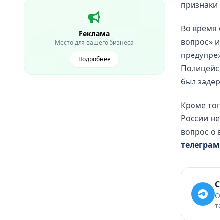
признаки 
Во время
Реклама
вопрос» и
Место для вашего бизнеса
предупреж
Подробнее
Полицейск
был заде
Кроме тог
России не
вопрос о 
телеграм
С
О
т