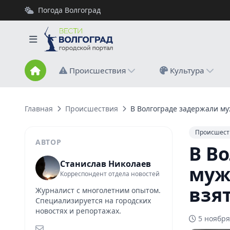
Погода Волгоград
Происшествия
Культура
Главная
Происшествия
В Волгограде задержали му
Происшест
АВТОР
В В
Станислав Николаев
муж
Корреспондент отдела новостей
взя
Журналист с многолетним опытом.
Специализируется на городских
новостях и репортажах.
5 ноября