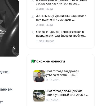
3
заставили извиниться перед
жителями хутора
2 дня назад
Жительницу Урюпинска задержали
4
при получении закладки с
мефедроном в Волгограде
2 дня назад
Озеро канализационных стоков в
5
подвале: жители Ерзовки требуют
срочных мер
1 день назад
Похожие новости
 дачи
В Волгограде задержали
курьера телефонных
мошенников, похитившего у
30.07.2026
пенсионерки более 2 млн
рублей
лением
В Волгограде полицейские
нашли угнанный ВАЗ-2106 и
задержали подозреваемого
30.07.2026
ет