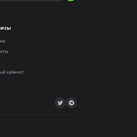
висы
ама
акты
ый кабинет