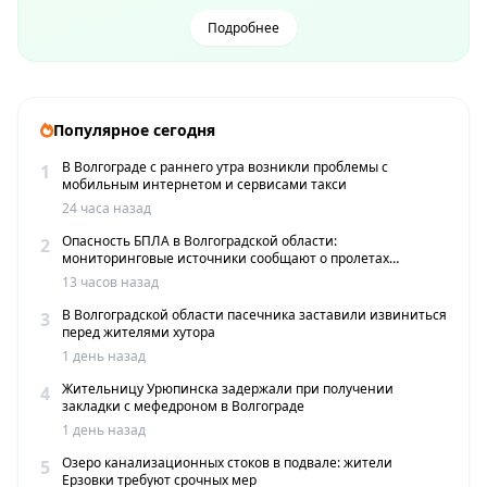
Подробнее
Популярное сегодня
В Волгограде с раннего утра возникли проблемы с
1
мобильным интернетом и сервисами такси
24 часа назад
Опасность БПЛА в Волгоградской области:
2
мониторинговые источники сообщают о пролетах
беспилотников
13 часов назад
В Волгоградской области пасечника заставили извиниться
3
перед жителями хутора
1 день назад
Жительницу Урюпинска задержали при получении
4
закладки с мефедроном в Волгограде
1 день назад
Озеро канализационных стоков в подвале: жители
5
Ерзовки требуют срочных мер