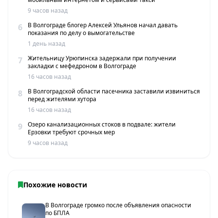
9 часов назад
В Волгограде блогер Алексей Ульянов начал давать
6
показания по делу о вымогательстве
1 день назад
Жительницу Урюпинска задержали при получении
7
закладки с мефедроном в Волгограде
16 часов назад
В Волгоградской области пасечника заставили извиниться
8
перед жителями хутора
16 часов назад
Озеро канализационных стоков в подвале: жители
9
Ерзовки требуют срочных мер
9 часов назад
Похожие новости
В Волгограде громко после объявления опасности
по БПЛА