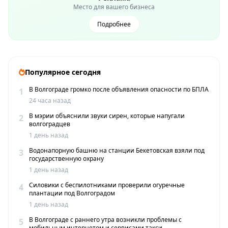
Место для вашего бизнеса
Подробнее
Популярное сегодня
В Волгограде громко после объявления опасности по БПЛА
1
24 часа назад
В мэрии объяснили звуки сирен, которые напугали
2
волгоградцев
1 день назад
Водонапорную башню на станции Бекетовская взяли под
3
государственную охрану
1 день назад
Силовики с беспилотниками проверили огуречные
4
плантации под Волгоградом
1 день назад
В Волгограде с раннего утра возникли проблемы с
5
мобильным интернетом и сервисами такси