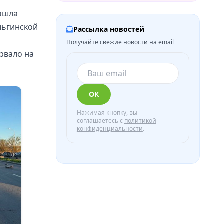
зошла
льгинской
Рассылка новостей
о
Получайте свежие новости на email
рвало на
ОК
Нажимая кнопку, вы
соглашаетесь с
политикой
конфиденциальности
.