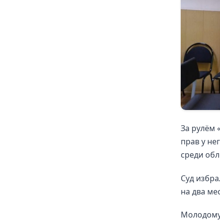
За рулём 
прав у не
среди обл
Суд избра
на два ме
Молодому 