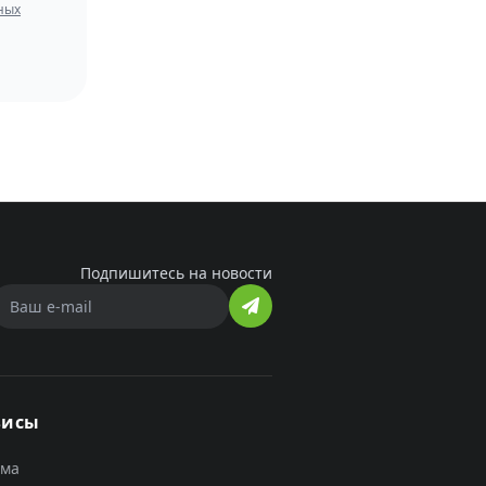
ных
Подпишитесь на новости
висы
ама