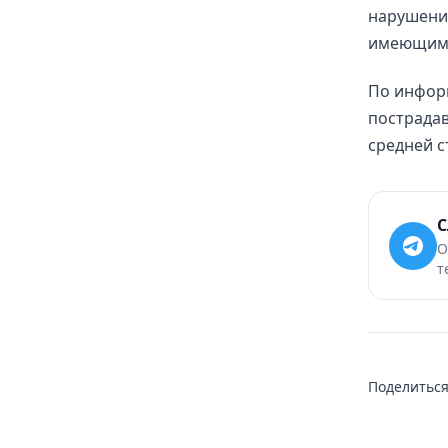
нарушение
имеющим 
По инфор
пострадав
средней с
С
О
т
Поделиться