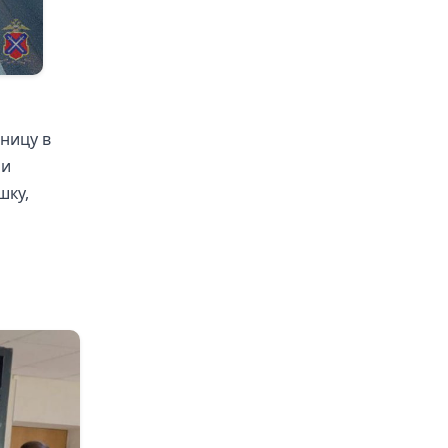
ницу в
ии
шку,