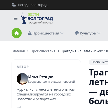
Погода Волгоград
Происшествия
Культура
Главная
Происшествия
Трагедия на Ольгинской: 1
Происшест
АВТОР
Траг
Илья Резцов
лет
Корреспондент отдела новостей
— д
Журналист с многолетним опытом.
Специализируется на городских
бол
новостях и репортажах.