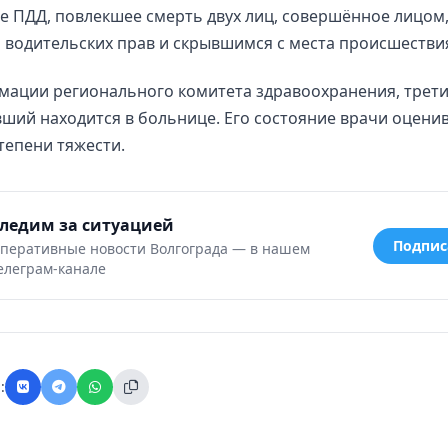
 ПДД, повлекшее смерть двух лиц, совершённое лицом,
водительских прав и скрывшимся с места происшестви
мации регионального комитета здравоохранения, трет
ший находится в больнице. Его состояние врачи оцени
тепени тяжести.
ледим за ситуацией
Подпис
перативные новости Волгограда — в нашем
елеграм-канале
: