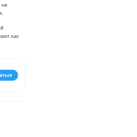
 не
я.
ий
вают как
аться