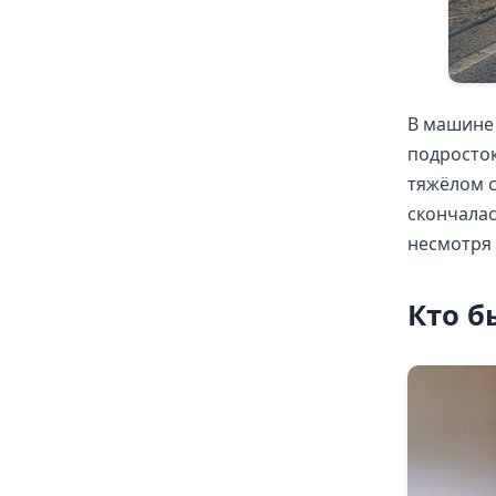
В машине 
подросток
тяжёлом с
скончала
несмотря 
Кто б