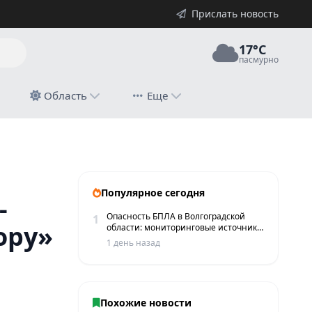
Прислать новость
17°C
пасмурно
й
Область
Еще
льнице
Популярное сегодня
-
Опасность БПЛА в Волгоградской
1
ору»
области: мониторинговые источники
сообщают о пролетах беспилотников
1 день назад
Похожие новости