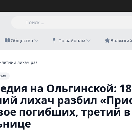
Общество
По районам
Волжски
8-летний лихач разбил «Приору» — двое погибших, третий в бо
вия
едия на Ольгинской: 18
ний лихач разбил «При
вое погибших, третий в
ьнице