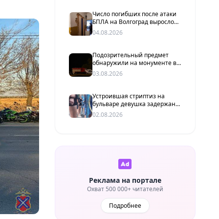
Число погибших после атаки
БПЛА на Волгоград выросло
до двух человек
04.08.2026
Подозрительный предмет
обнаружили на монументе в
Красноармейском районе
03.08.2026
Устроившая стриптиз на
бульваре девушка задержана
после нападения с ножом в
02.08.2026
Волгограде
Реклама на портале
Охват 500 000+ читателей
Подробнее