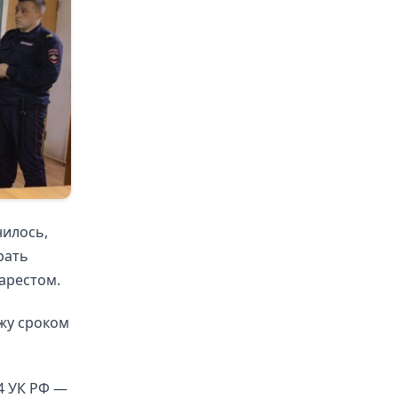
нилось,
рать
 арестом.
ажу сроком
4 УК РФ —