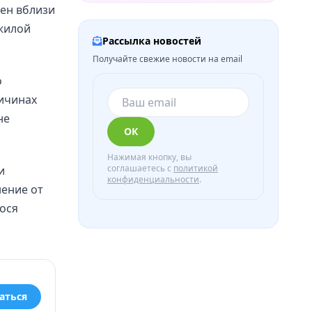
шен вблизи
 жилой
Рассылка новостей
Получайте свежие новости на email
о
ичинах
не
ОК
Нажимая кнопку, вы
соглашаетесь с
политикой
и
конфиденциальности
.
нение от
ося
аться