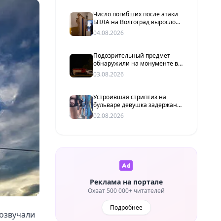
Число погибших после атаки
БПЛА на Волгоград выросло
до двух человек
04.08.2026
Подозрительный предмет
обнаружили на монументе в
Красноармейском районе
03.08.2026
Устроившая стриптиз на
бульваре девушка задержана
после нападения с ножом в
02.08.2026
Волгограде
Реклама на портале
Охват 500 000+ читателей
Подробнее
розвучали