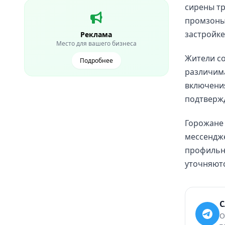
сирены тр
промзоны,
застройке
Реклама
Место для вашего бизнеса
Жители со
Подробнее
различим
включени
подтверж
Горожане
мессендже
профильны
уточняютс
С
О