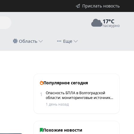
Прислать новость
17°C
пасмурно
й
Область
Еще
Популярное сегодня
Опасность БПЛА в Волгоградской
1
области: мониторинговые источники
сообщают о пролетах беспилотников
1 день назад
Похожие новости