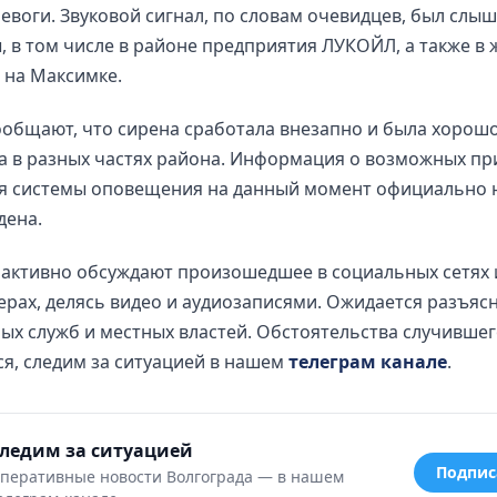
евоги. Звуковой сигнал, по словам очевидцев, был слы
 в том числе в районе предприятия ЛУКОЙЛ, а также в
 на Максимке.
общают, что сирена сработала внезапно и была хорош
а в разных частях района. Информация о возможных пр
я системы оповещения на данный момент официально 
дена.
 активно обсуждают произошедшее в социальных сетях 
рах, делясь видео и аудиозаписями. Ожидается разъяс
х служб и местных властей. Обстоятельства случившег
я, следим за ситуацией в нашем
телеграм канале
.
ледим за ситуацией
Подпис
перативные новости Волгограда — в нашем