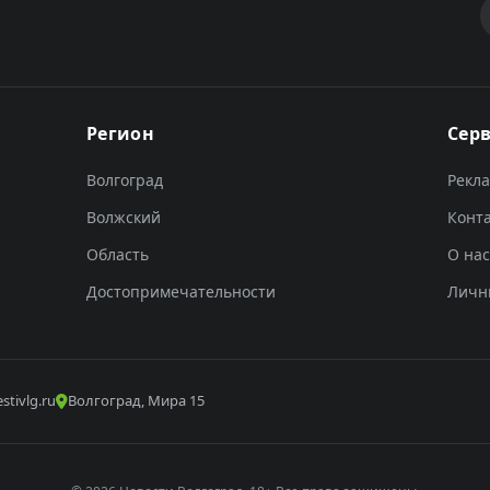
Регион
Сер
Волгоград
Рекл
Волжский
Конт
Область
О нас
Достопримечательности
Личн
stivlg.ru
Волгоград, Мира 15