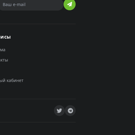
висы
ама
акты
ый кабинет