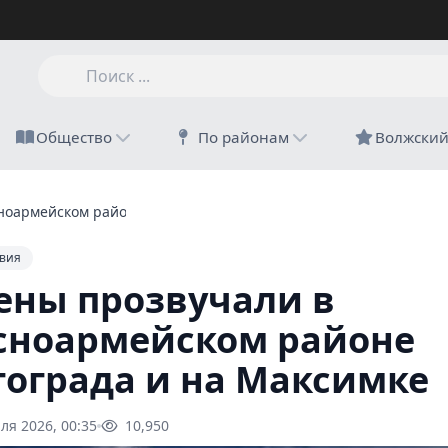
Общество
По районам
Волжски
ноармейском районе Волгограда и на Максимке
вия
ены прозвучали в
сноармейском районе
гограда и на Максимке
ля 2026, 00:35
10,950