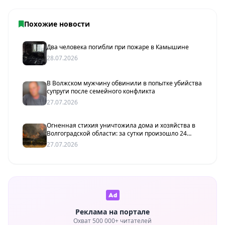
Похожие новости
Два человека погибли при пожаре в Камышине
28.07.2026
В Волжском мужчину обвинили в попытке убийства
супруги после семейного конфликта
27.07.2026
Огненная стихия уничтожила дома и хозяйства в
Волгоградской области: за сутки произошло 24
пожара
27.07.2026
Реклама на портале
Охват 500 000+ читателей