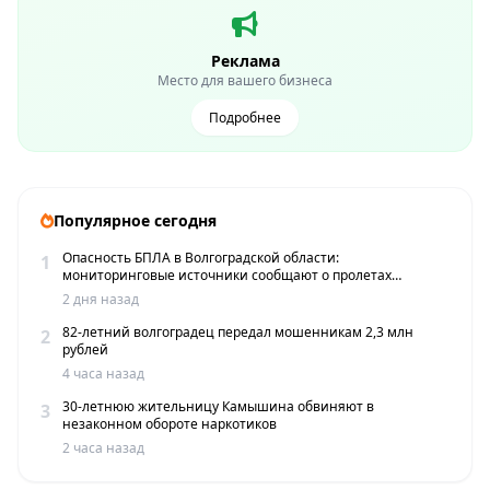
Реклама
Место для вашего бизнеса
Подробнее
Популярное сегодня
Опасность БПЛА в Волгоградской области:
1
мониторинговые источники сообщают о пролетах
беспилотников
2 дня назад
82-летний волгоградец передал мошенникам 2,3 млн
2
рублей
4 часа назад
30-летнюю жительницу Камышина обвиняют в
3
незаконном обороте наркотиков
2 часа назад