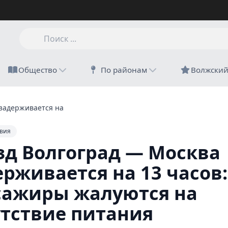
Общество
По районам
Волжски
задерживается на 13 часов: пассажиры жалуются на отсутстви
вия
зд Волгоград — Москва
ерживается на 13 часов:
сажиры жалуются на
утствие питания