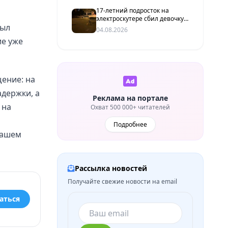
17-летний подросток на
электроскутере сбил девочку
был
в Волгограде
04.08.2026
ие уже
ение: на
держки, а
Реклама на портале
 на
Охват 500 000+ читателей
Подробнее
нашем
Рассылка новостей
Получайте свежие новости на email
аться