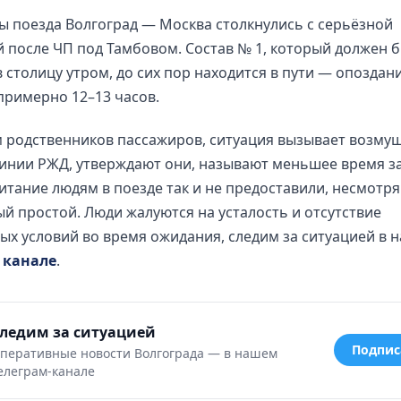
 поезда Волгоград — Москва столкнулись с серьёзной
 после ЧП под Тамбовом. Состав № 1, который должен 
 столицу утром, до сих пор находится в пути — опоздан
примерно 12–13 часов.
 родственников пассажиров, ситуация вызывает возмущ
инии РЖД, утверждают они, называют меньшее время за
итание людям в поезде так и не предоставили, несмотря
й простой. Люди жалуются на усталость и отсутствие
х условий во время ожидания, следим за ситуацией в 
 канале
.
ледим за ситуацией
Подпис
перативные новости Волгограда — в нашем
елеграм-канале