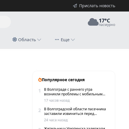
Прислать новость
17°C
пасмурно
й
Область
Еще
е питания
Популярное сегодня
В Волгограде с раннего утра
1
возникли проблемы с мобильным
интернетом и сервисами такси
17 часов назад
В Волгоградской области пасечника
2
заставили извиниться перед
жителями хутора
24 часа назад
Жительницу Урюпинска задержали