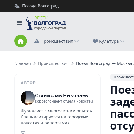
Погода Волгоград
Происшествия
Культура
Главная
Происшествия
Поезд Волгоград — Москва 
Происшест
АВТОР
Пое
Станислав Николаев
зад
Корреспондент отдела новостей
пас
Журналист с многолетним опытом.
Специализируется на городских
отс
новостях и репортажах.