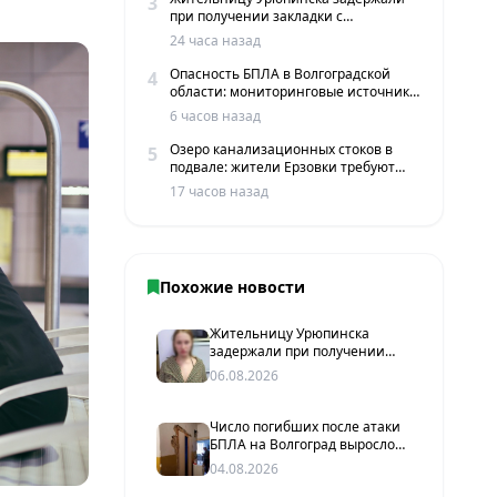
3
при получении закладки с
мефедроном в Волгограде
24 часа назад
Опасность БПЛА в Волгоградской
4
области: мониторинговые источники
сообщают о пролетах беспилотников
6 часов назад
Озеро канализационных стоков в
5
подвале: жители Ерзовки требуют
срочных мер
17 часов назад
Похожие новости
Жительницу Урюпинска
задержали при получении
закладки с мефедроном в
06.08.2026
Волгограде
Число погибших после атаки
БПЛА на Волгоград выросло
до двух человек
04.08.2026