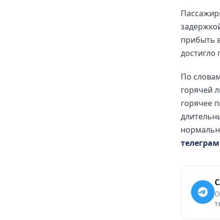
Пассажиры
задержкой
прибыть в
достигло 
По словам
горячей л
горячее п
длительны
нормальны
телеграм
С
О
т