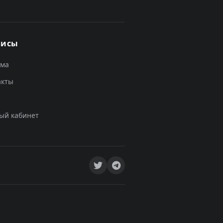
висы
ама
акты
ый кабинет