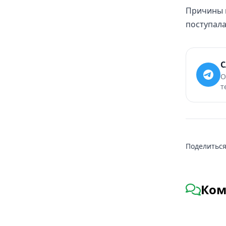
Причины 
поступала
С
О
т
Поделиться
Ком