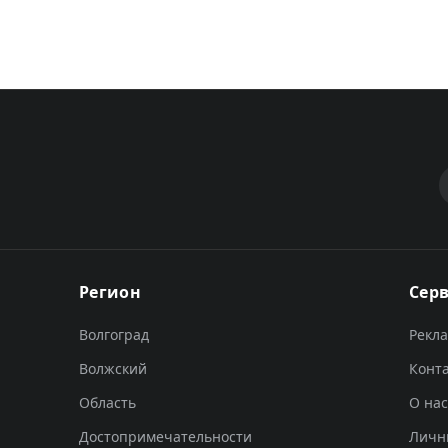
Регион
Сер
Волгоград
Рекл
Волжский
Конт
Область
О нас
Достопримечательности
Личн