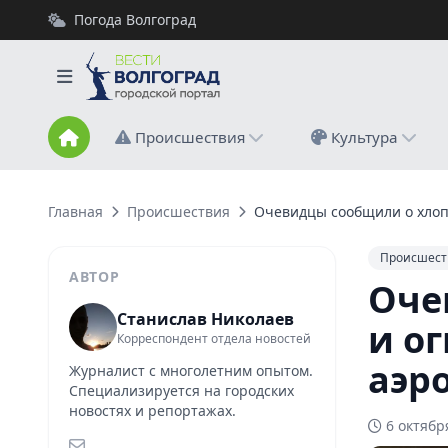
Погода Волгоград
Происшествия
Культура
Главная
Происшествия
Очевидцы сообщили о хлопк
Происшест
АВТОР
Оче
Станислав Николаев
и о
Корреспондент отдела новостей
аэр
Журналист с многолетним опытом.
Специализируется на городских
новостях и репортажах.
6 октябр