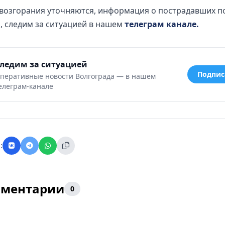
возгорания уточняются, информация о пострадавших п
, следим за ситуацией в нашем
телеграм канале.
ледим за ситуацией
Подпис
перативные новости Волгограда — в нашем
елеграм-канале
:
ментарии
0