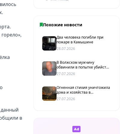
явилось
к.
Похожие новости
орта.
 горело»,
Два человека погибли при
пожаре в Камышине
28.07.2026
ёлка
В Волжском мужчину
обвинили в попытке убийства
супруги после семейного
27.07.2026
конфликта
ло
Огненная стихия уничтожила
дома и хозяйства в
Волгоградской области: за
27.07.2026
сутки произошло 24 пожара
а данный
ообщили в