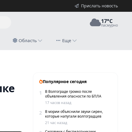
Прислать новость
17°C
пасмурно
й
Область
Еще
Популярное сегодня
пке
В Волгограде громко после
1
объявления опасности по БПЛА
17 часов назад
В мэрии объяснили звуки сирен,
2
которые напугали волгоградцев
21 час назад
Силовики с беспилотниками