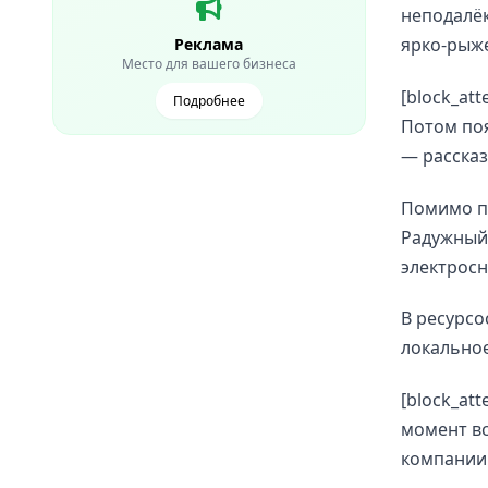
неподалёк
ярко-рыже
Реклама
Место для вашего бизнеса
[block_at
Подробнее
Потом поя
— рассказ
Помимо п
Радужный 
электрос
В ресурс
локальное
[block_at
момент в
компании.