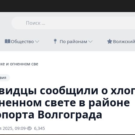
Общество
По районам
Волжски
е и огненном свете в районе аэропорта Волгограда
вия
видцы сообщили о хло
гненном свете в районе
опорта Волгограда
я 2025, 09:09
6,345