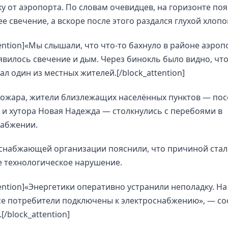
у от аэропорта. По словам очевидцев, на горизонте по
е свечение, а вскоре после этого раздался глухой хлопо
tention]«Мы слышали, что что-то бахнуло в районе аэроп
вилось свечение и дым. Через бинокль было видно, что
ал один из местных жителей.[/block_attention]
ожара, жители близлежащих населённых пунктов — пос
и хутора Новая Надежда — столкнулись с перебоями в
набжении.
оснабжающей организации пояснили, что причиной ста
 технологическое нарушение.
tention]«Энергетики оперативно устранили неполадку. Н
се потребители подключены к электроснабжению», — с
[/block_attention]