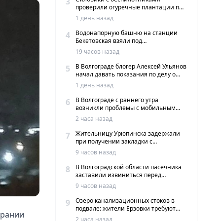
3
проверили огуречные плантации под
Волгоградом
1 день назад
Водонапорную башню на станции
4
Бекетовская взяли под
государственную охрану
19 часов назад
В Волгограде блогер Алексей Ульянов
5
начал давать показания по делу о
вымогательстве
1 день назад
В Волгограде с раннего утра
6
возникли проблемы с мобильным
интернетом и сервисами такси
2 часа назад
Жительницу Урюпинска задержали
7
при получении закладки с
мефедроном в Волгограде
9 часов назад
В Волгоградской области пасечника
8
заставили извиниться перед
жителями хутора
9 часов назад
Озеро канализационных стоков в
9
подвале: жители Ерзовки требуют
орании
срочных мер
2 часа назад