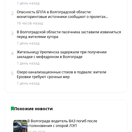
1 день назад
Опасность БПЛА в Волгоградской области:
2
мониторинговые источники сообщают о пролетах
беспилотников
16 часов назад
В Волгоградской области пасечника заставили извиниться
3
перед жителями хутора
1 день назад
Жительницу Урюпинска задержали при получении
4
закладки с мефедроном в Волгограде
1 день назад
Озеро канализационных стоков в подвале: жители
5
Ерзовки требуют срочных мер
1 день назад
Похожие новости
В Волгограде водитель ВАЗ погиб после
столкновения с опорой ЛЭП