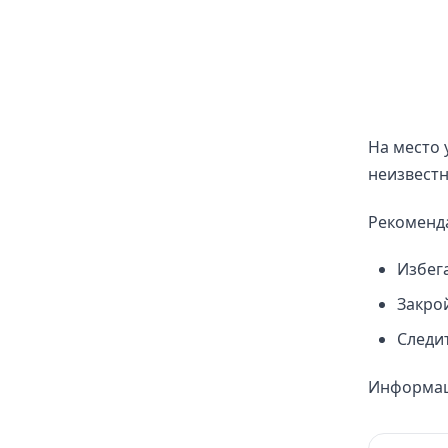
На место
неизвестн
Рекоменда
Избег
Закро
Следи
Информац