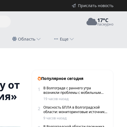
Прислать новость
17°C
пасмурно
й
Область
Еще
Популярное сегодня
у от
В Волгограде с раннего утра
1
ия»
возникли проблемы с мобильным
интернетом и сервисами такси
19 часов назад
Опасность БПЛА в Волгоградской
2
области: мониторинговые источники
сообщают о пролетах беспилотников
9 часов назад
В Волгоградской области пасечника