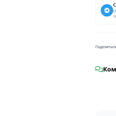
С
О
т
Поделиться
Ком