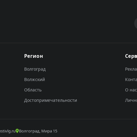
Регион
Сер
Волгоград
Рекл
Волжский
Конт
Область
О нас
Достопримечательности
Личн
stivlg.ru
Волгоград, Мира 15