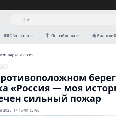
Общество
По районам
Волжски
у от парка «Россия — моя история» замечен сильный пожар
вия
противоположном берег
ка «Россия — моя истор
ечен сильный пожар
я 2025, 14:15
5,780