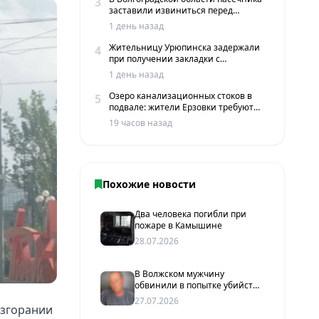
3
заставили извиниться перед
жителями хутора
1 день назад
Жительницу Урюпинска задержали
4
при получении закладки с
мефедроном в Волгограде
1 день назад
Озеро канализационных стоков в
5
подвале: жители Ерзовки требуют
срочных мер
19 часов назад
Похожие новости
Два человека погибли при
пожаре в Камышине
28.07.2026
В Волжском мужчину
обвинили в попытке убийства
супруги после семейного
27.07.2026
озгорании
конфликта