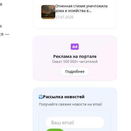
я
Огненная стихия уничтожила
дома и хозяйства в
Волгоградской области: за
27.07.2026
сутки произошло 24 пожара
я
ся —
Реклама на портале
Охват 500 000+ читателей
Подробнее
Рассылка новостей
Получайте свежие новости на email