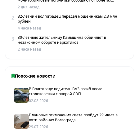
мониторинговые источники сообщают о пролетах
беспилотников
2 дня назад
82-летний волгоградец передал мошенникам 2,3 млн
2
рублей
4 часа назад
30-летнюю жительницу Камышина обвиняют в
3
незаконном обороте наркотиков
2 часа назад
Похожие новости
В Волгограде водитель ВАЗ погиб после
столкновения с опорой ЛЭП
02.08.2026
Плановые отключения света пройдут 29 июля в
пяти районах Волгограда
29.07.2026