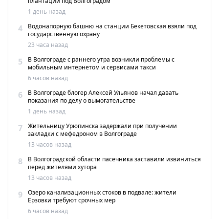
плантации под Волгоградом
1 день назад
Водонапорную башню на станции Бекетовская взяли под
4
государственную охрану
23 часа назад
В Волгограде с раннего утра возникли проблемы с
5
мобильным интернетом и сервисами такси
6 часов назад
В Волгограде блогер Алексей Ульянов начал давать
6
показания по делу о вымогательстве
1 день назад
Жительницу Урюпинска задержали при получении
7
закладки с мефедроном в Волгограде
13 часов назад
В Волгоградской области пасечника заставили извиниться
8
перед жителями хутора
13 часов назад
Озеро канализационных стоков в подвале: жители
9
Ерзовки требуют срочных мер
6 часов назад