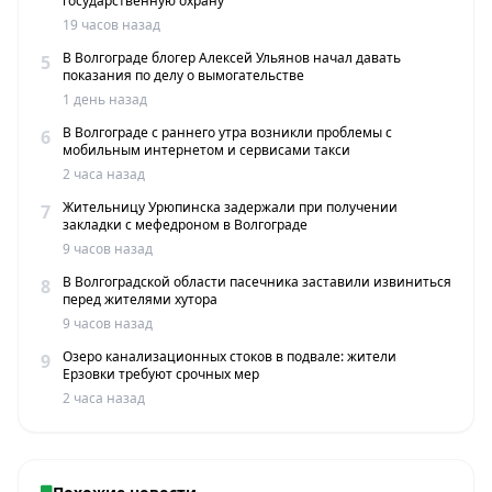
государственную охрану
19 часов назад
В Волгограде блогер Алексей Ульянов начал давать
5
показания по делу о вымогательстве
1 день назад
В Волгограде с раннего утра возникли проблемы с
6
мобильным интернетом и сервисами такси
2 часа назад
Жительницу Урюпинска задержали при получении
7
закладки с мефедроном в Волгограде
9 часов назад
В Волгоградской области пасечника заставили извиниться
8
перед жителями хутора
9 часов назад
Озеро канализационных стоков в подвале: жители
9
Ерзовки требуют срочных мер
2 часа назад