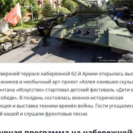
а верхней террасе набережной 62-й Армии открылась вы
жников и необычный арт-проект «Аллея оживших скульп
онтана «Искусство» стартовал детский фестиваль «Дети 
обеде». В полдень состоялась военно-историческая
кция и выставка техники времён войны. Гости угощалис
й кашей и слушали фронтовые песни.
урная программа на набережной