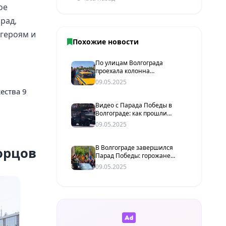
ое
рад,
 героям и
Похожие новости
По улицам Волгограда
проехала колонна
ретроавтомобилей в честь
09.05.2025
Дня Победы
ества 9
Видео с Парада Победы в
Волгограде: как прошли
торжества 9 Мая
09.05.2025
В Волгограде завершился
орцов
Парад Победы: горожане
направляются на
09.05.2025
набережную, где
продолжаются праздничные
мероприятия