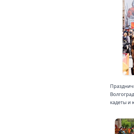
Праздничн
Волгогра
кадеты и