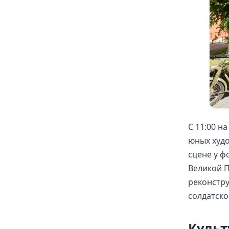
С 11:00 н
юных худо
сцене у ф
Великой П
реконстру
солдатско
Культ