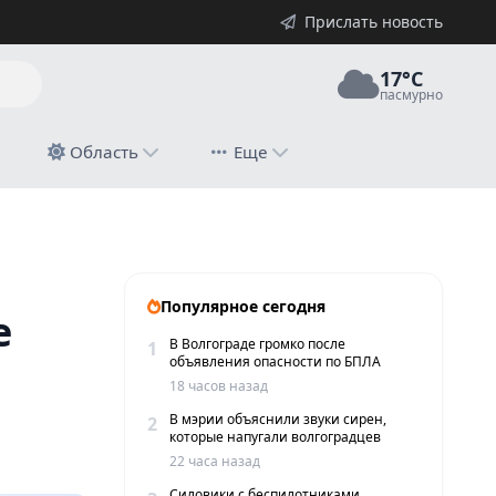
Прислать новость
17°C
пасмурно
й
Область
Еще
Популярное сегодня
е
В Волгограде громко после
1
объявления опасности по БПЛА
18 часов назад
В мэрии объяснили звуки сирен,
2
которые напугали волгоградцев
22 часа назад
Силовики с беспилотниками