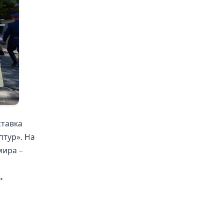
ставка
тур». На
мира –
ь