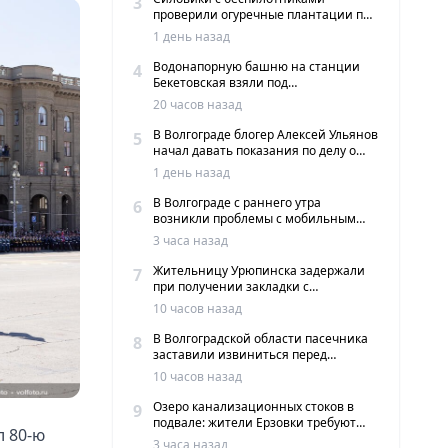
3
проверили огуречные плантации под
Волгоградом
1 день назад
Водонапорную башню на станции
4
Бекетовская взяли под
государственную охрану
20 часов назад
В Волгограде блогер Алексей Ульянов
5
начал давать показания по делу о
вымогательстве
1 день назад
В Волгограде с раннего утра
6
возникли проблемы с мобильным
интернетом и сервисами такси
3 часа назад
Жительницу Урюпинска задержали
7
при получении закладки с
мефедроном в Волгограде
10 часов назад
В Волгоградской области пасечника
8
заставили извиниться перед
жителями хутора
10 часов назад
Озеро канализационных стоков в
9
подвале: жители Ерзовки требуют
л 80-ю
срочных мер
3 часа назад