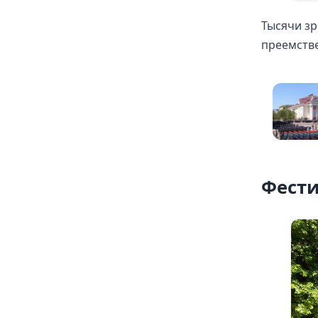
Тысячи зр
преемств
Фести