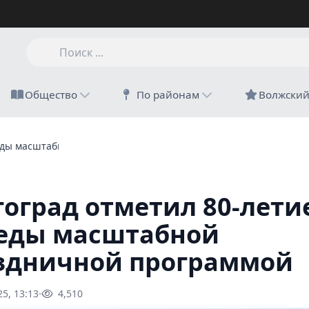
Общество
По районам
Волжски
беды масштабной праздничной программой
гоград отметил 80-лети
еды масштабной
здничной программой
25, 13:13
4,510