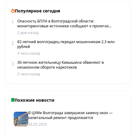
Популярное сегодня
Опасность БПЛА в Волгоградской области:
1
мониторинговые источники сообщают о пролетах
беспилотников
2 дня назад
82-летний волгоградец передал мошенникам 2,3 млн
2
рублей
4 часа назад
30-летнюю жительницу Камышина обвиняют в
3
незаконном обороте наркотиков
2 часа назад
Похожие новости
В ЦУМе Волгограда завершили замену окон —
капитальный ремонт продолжается
26.05.2025