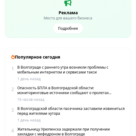
Реклама
Место для вашего бизнеса
Подробнее
Популярное сегодня
В Волгограде с раннего утра возникли проблемы с
1
мобильным интернетом и сервисами такси
1 день назад
Опасность БПЛА в Волгоградской области:
2
мониторинговые источники сообщают о пролетах
беспилотников
16 часов назад
В Волгоградской области пасечника заставили извиниться
3
перед жителями хутора
1 день назад
Жительницу Урюпинска задержали при получении
4
закладки с мефедроном в Волгограде