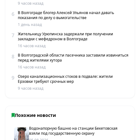
9 часов назад
В Волгограде блогер Алексей Ульянов начал давать
6
показания по делу о вымогательстве
1 день назад
Жительницу Урюпинска задержали при получении
7
закладки с мефедроном в Волгограде
16 часов назад
В Волгоградской области пасечника заставили извиниться
8
перед жителями хутора
16 часов назад
Озеро канализационных стоков в подвале: жители
9
Ерзовки требуют срочных мер
9 часов назад
Похожие новости
Водонапорную башню на станции Бекетовская
взяли под государственную охрану