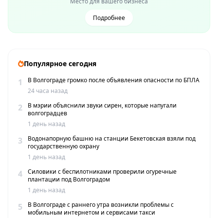
Место для вашего бизнеса
Подробнее
Популярное сегодня
В Волгограде громко после объявления опасности по БПЛА
1
24 часа назад
В мэрии объяснили звуки сирен, которые напугали
2
волгоградцев
1 день назад
Водонапорную башню на станции Бекетовская взяли под
3
государственную охрану
1 день назад
Силовики с беспилотниками проверили огуречные
4
плантации под Волгоградом
1 день назад
В Волгограде с раннего утра возникли проблемы с
5
мобильным интернетом и сервисами такси