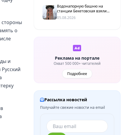
битве
Водонапорную башню на
станции Бекетовская взяли
под государственную охрану
05.08.2026
о стороны
амять о
числе
Реклама на портале
ды и
Охват 500 000+ читателей
 Русский
Подробнее
а
ятерку
Рассылка новостей
 в
Получайте свежие новости на email
а