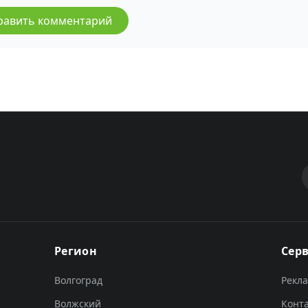
равить комментарий
Регион
Сер
Волгоград
Рекл
Волжский
Конт