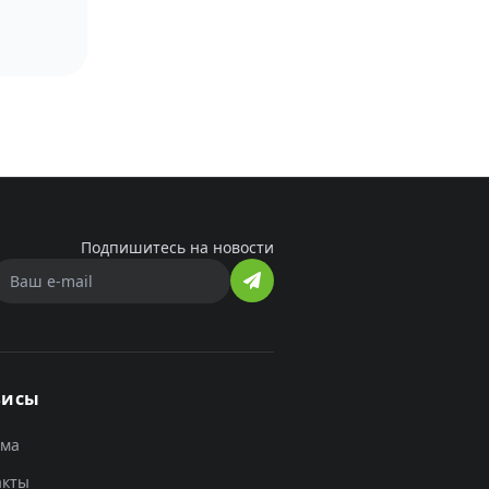
Подпишитесь на новости
висы
ама
акты