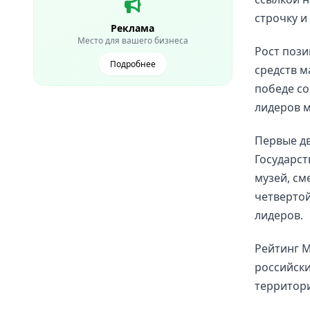
строчку и
Реклама
Место для вашего бизнеса
Рост пози
Подробнее
средств м
победе со
лидеров м
Первые д
Государст
музей, см
четвертой
лидеров.
Рейтинг М
российски
территори