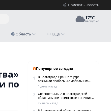
Прислать новость
17°C
пасмурно
й
Область
Еще
Популярное сегодня
тва»
В Волгограде с раннего утра
1
и по
возникли проблемы с мобильным
интернетом и сервисами такси
1 день назад
Опасность БПЛА в Волгоградской
2
области: мониторинговые источники
сообщают о пролетах беспилотников
22 часа назад
В Волгоградской области пасечника