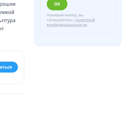
прошли
ОК
еликой
Нажимая кнопку, вы
ьптура
соглашаетесь с
политикой
конфиденциальности
.
нт
аться