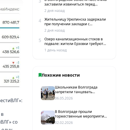
3
заставили извиниться перед
жителями хутора
2 дня назад
Жительницу Урюпинска задержали
4
при получении закладки с
мефедроном в Волгограде
2 дня назад
Озеро канализационных стоков в
5
подвале: жители Ерзовки требуют
срочных мер
1 день назад
Похожие новости
Школьникам Волгограда
запретили танцевать
выпускной вальс под
06.05.2026
ВестиВЛГ»:
зарубежные хиты
В Волгограде прошли
 в
торжественные мероприятия
в честь 83-й годовщины
иВЛГ» со
02.02.2026
победы в Сталинградской
 одну