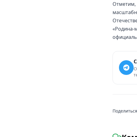
Отметим, 
масштабн
Отечестве
«Родина-м
официаль
С
О
т
Поделиться