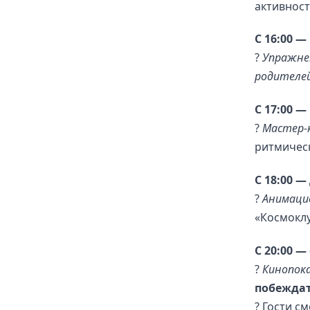
активност
С 16:00 
?
Упражне
родителе
С 17:00 
?
Мастер-
ритмическ
С 18:00 —
?
Анимацио
«Космоклу
С 20:00 
?
Кинопока
побежда
? Гости с