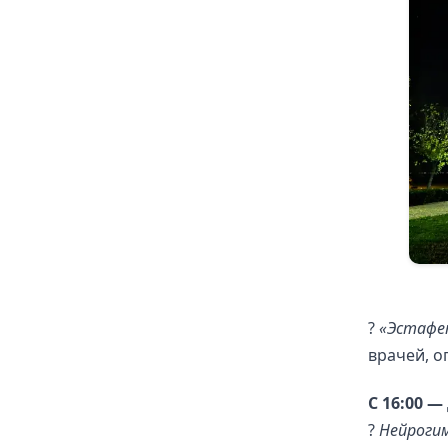
?
«Эстафе
врачей, о
С 16:00 —
?
Нейроги