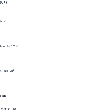
(0+)
й и
т, а также
лечений
тво
 фото на