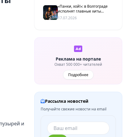
иты
«Панки, хой!»: в Волгограде
исполнят главные хиты
группы «Король и Шут»
17.07.2026
Реклама на портале
Охват 500 000+ читателей
Подробнее
Рассылка новостей
Получайте свежие новости на email
 пузырей и