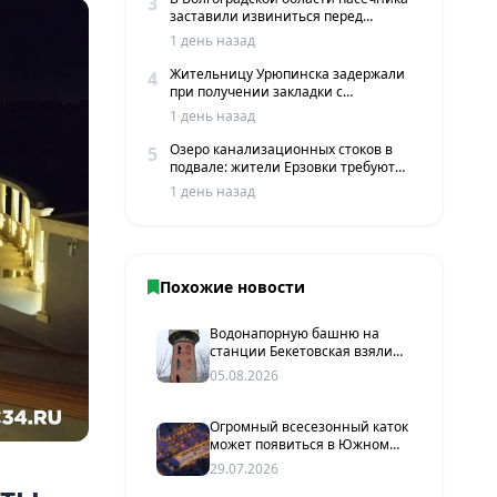
3
заставили извиниться перед
жителями хутора
1 день назад
Жительницу Урюпинска задержали
4
при получении закладки с
мефедроном в Волгограде
1 день назад
Озеро канализационных стоков в
5
подвале: жители Ерзовки требуют
срочных мер
1 день назад
Похожие новости
Водонапорную башню на
станции Бекетовская взяли
под государственную охрану
05.08.2026
Огромный всесезонный каток
может появиться в Южном
парке Волгограда уже в
29.07.2026
следующем году