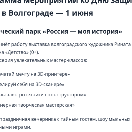
рамма мероприятий ко Дню защ
 в Волгограде — 1 июня
ческий парк «Россия — моя история»
ачнёт работу выставка волгоградского художника Рината
а «Детство» (0+).
 серия увлекательных мастер-классов:
ечатай мечту на 3D-принтере»
елируй себя на 3D-сканере»
вы электротехники с конструктором»
нерная творческая мастерская»
 праздничная вечеринка с тайным гостем, шоу мыльных
ными играми.