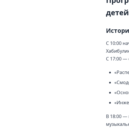
Прог
детей
Истори
С 10:00 н
Хабибулин
С 17:00 —
«Расп
«Смод
«Осно
«Инже
В 18:00 —
музыкаль