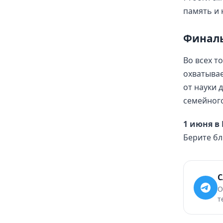
память и 
Финал
Во всех т
охватывае
от науки 
семейног
1 июня в
Берите бл
С
О
т