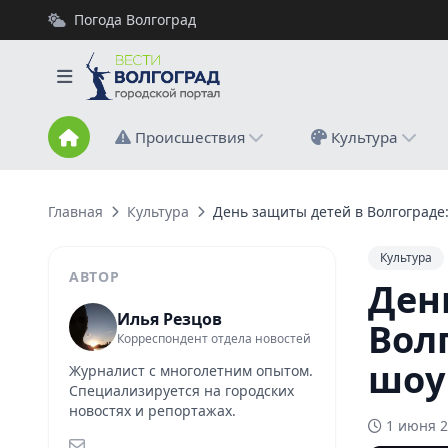
Погода Волгоград
Происшествия
Культура
Главная
Культура
День защиты детей в Волгограде:
Культура
АВТОР
Ден
Илья Резцов
Вол
Корреспондент отдела новостей
шоу
Журналист с многолетним опытом.
Специализируется на городских
новостях и репортажах.
1 июня 2