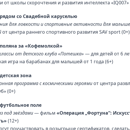
и от школы скорочтения и развития интеллекта «IQ007» 
— рядом со Свадебной каруселью
ния для ловкости и спортивные активности для малыше
й
от центра раннего спортивного развития SAV sport (0+)
— поляна за «Кофемолкой»
классы от детского клуба «Потешка»
— для детей от 6 ле
ая игра на барабанах для малышей от 1 года (6+)
 детская зона
нная программа с космическими героями
от центра разв
б» (0+)
— футбольное поле
з под звёздами
— фильм
«Операция „Фортуна“: Искусс
ть»
(12+)
могут поучаствовать в розыгрыше сертификатов, сделать