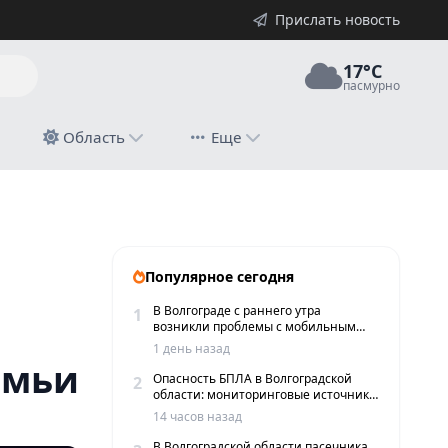
Прислать новость
17°C
пасмурно
й
Область
Еще
Популярное сегодня
В Волгограде с раннего утра
1
возникли проблемы с мобильным
интернетом и сервисами такси
1 день назад
емьи
Опасность БПЛА в Волгоградской
2
области: мониторинговые источники
сообщают о пролетах беспилотников
14 часов назад
В Волгоградской области пасечника