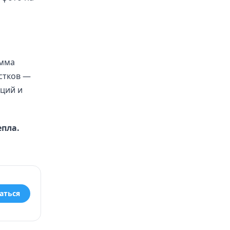
амма
стков —
кций и
епла.
аться