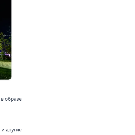
 в образе
е
и другие