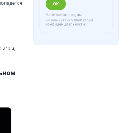
попадется
ОК
Нажимая кнопку, вы
соглашаетесь с
политикой
конфиденциальности
.
 игры,
льном