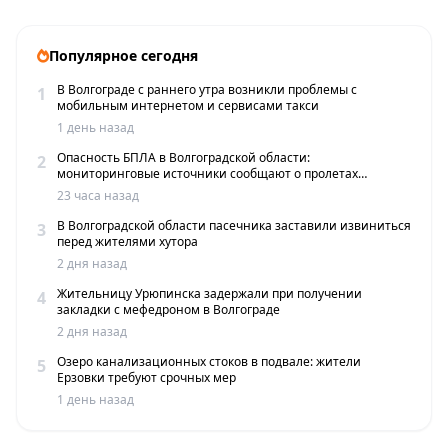
Популярное сегодня
В Волгограде с раннего утра возникли проблемы с
1
мобильным интернетом и сервисами такси
1 день назад
Опасность БПЛА в Волгоградской области:
2
мониторинговые источники сообщают о пролетах
беспилотников
23 часа назад
В Волгоградской области пасечника заставили извиниться
3
перед жителями хутора
2 дня назад
Жительницу Урюпинска задержали при получении
4
закладки с мефедроном в Волгограде
2 дня назад
Озеро канализационных стоков в подвале: жители
5
Ерзовки требуют срочных мер
1 день назад