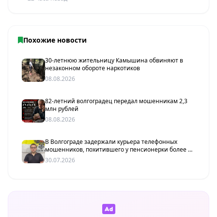
Похожие новости
30-летнюю жительницу Камышина обвиняют в
незаконном обороте наркотиков
08.08.2026
82-летний волгоградец передал мошенникам 2,3
млн рублей
08.08.2026
В Волгограде задержали курьера телефонных
мошенников, похитившего у пенсионерки более 2
млн рублей
30.07.2026