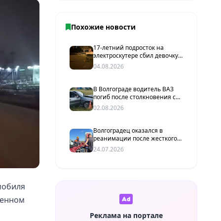
Похожие новости
17-летний подросток на
электроскутере сбил девочку
в Волгограде
04.08.2026
В Волгограде водитель ВАЗ
погиб после столкновения с
опорой ЛЭП
02.08.2026
Волгоградец оказался в
реанимации после жесткого
ДТП с грузовиком в
24.07.2026
Ростовской области
мобиля
женном
Реклама на портале