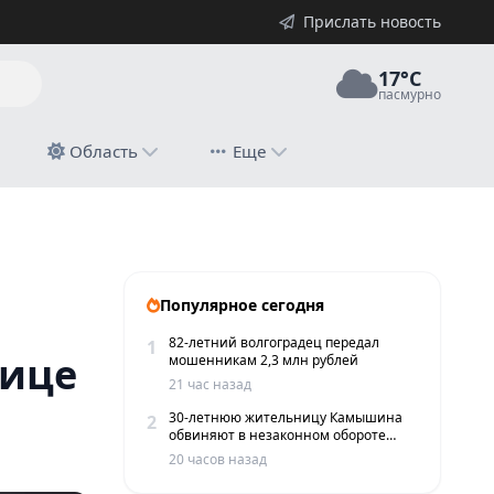
Прислать новость
17°C
пасмурно
й
Область
Еще
Популярное сегодня
82-летний волгоградец передал
1
лице
мошенникам 2,3 млн рублей
21 час назад
30-летнюю жительницу Камышина
2
обвиняют в незаконном обороте
наркотиков
20 часов назад