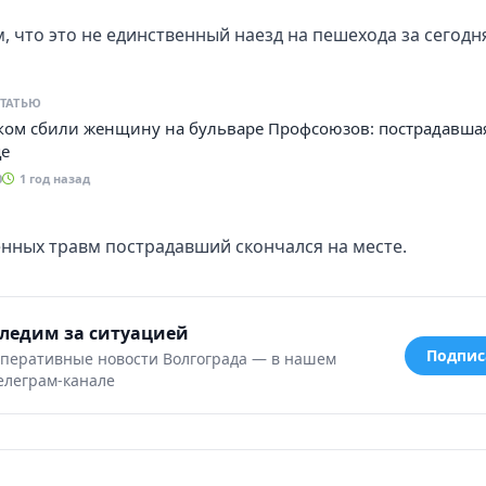
 что это не единственный наезд на пешехода за сегодн
СТАТЬЮ
ком сбили женщину на бульваре Профсоюзов: пострадавша
е
0
1 год назад
нных травм пострадавший скончался на месте.
ледим за ситуацией
Подпис
перативные новости Волгограда — в нашем
елеграм-канале