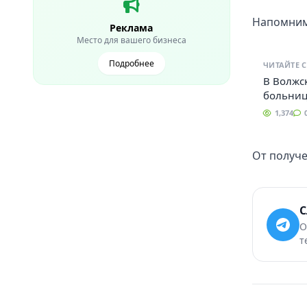
Напомним,
Реклама
Место для вашего бизнеса
Подробнее
ЧИТАЙТЕ 
В Волжс
больниц
1,374
От получе
С
О
т