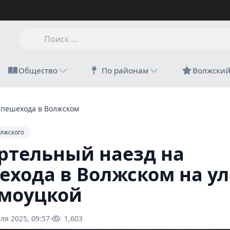
Общество
По районам
Волжски
 пешехода в Волжском на улице Оломоуцкой
лжского
ртельный наезд на
ехода в Волжском на у
моуцкой
ля 2025, 09:57
1,603