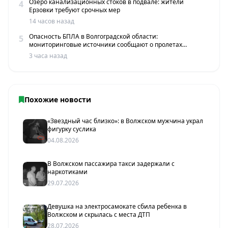
Озеро канализационных стоков в подвале: жители
4
Ерзовки требуют срочных мер
14 часов назад
Опасность БПЛА в Волгоградской области:
5
мониторинговые источники сообщают о пролетах
беспилотников
3 часа назад
Похожие новости
«Звездный час близко»: в Волжском мужчина украл
фигурку суслика
04.08.2026
В Волжском пассажира такси задержали с
наркотиками
29.07.2026
Девушка на электросамокате сбила ребенка в
Волжском и скрылась с места ДТП
28.07.2026