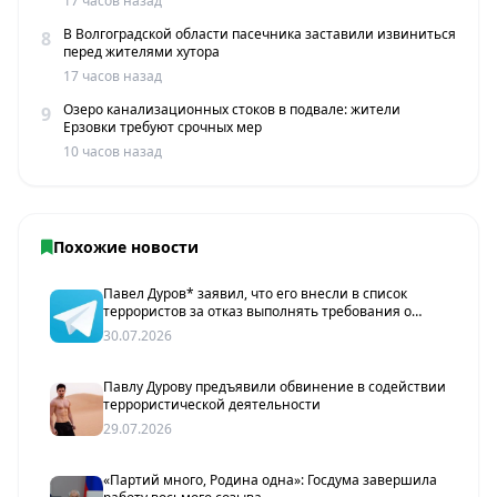
17 часов назад
В Волгоградской области пасечника заставили извиниться
8
перед жителями хутора
17 часов назад
Озеро канализационных стоков в подвале: жители
9
Ерзовки требуют срочных мер
10 часов назад
Похожие новости
Павел Дуров* заявил, что его внесли в список
террористов за отказ выполнять требования о
слежке и цензуре
30.07.2026
Павлу Дурову предъявили обвинение в содействии
террористической деятельности
29.07.2026
«Партий много, Родина одна»: Госдума завершила