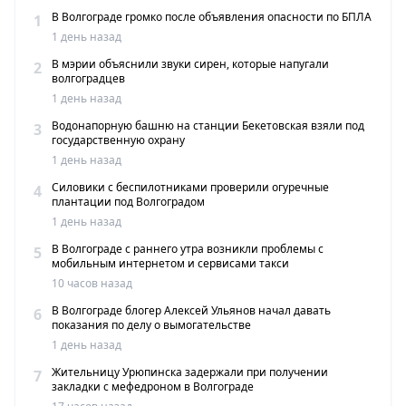
В Волгограде громко после объявления опасности по БПЛА
1
1 день назад
В мэрии объяснили звуки сирен, которые напугали
2
волгоградцев
1 день назад
Водонапорную башню на станции Бекетовская взяли под
3
государственную охрану
1 день назад
Силовики с беспилотниками проверили огуречные
4
плантации под Волгоградом
1 день назад
В Волгограде с раннего утра возникли проблемы с
5
мобильным интернетом и сервисами такси
10 часов назад
В Волгограде блогер Алексей Ульянов начал давать
6
показания по делу о вымогательстве
1 день назад
Жительницу Урюпинска задержали при получении
7
закладки с мефедроном в Волгограде