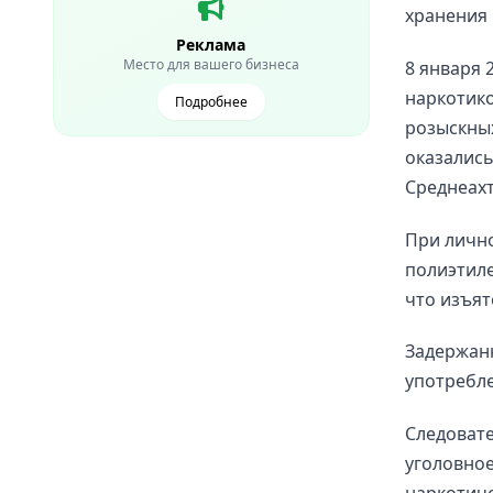
хранения 
Реклама
Место для вашего бизнеса
8 января 
наркотико
Подробнее
розыскны
оказались
Среднеахт
При лично
полиэтиле
что изъят
Задержанн
употребле
Следоват
уголовное