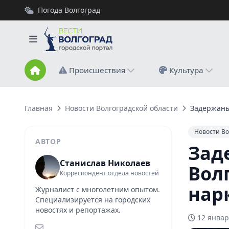
Погода Волгоград
Происшествия
Культура
Главная
Новости Волгоградской области
Задержаны
Новости Во
АВТОР
Зад
Станислав Николаев
Вол
Корреспондент отдела новостей
нар
Журналист с многолетним опытом.
Специализируется на городских
новостях и репортажах.
12 январ