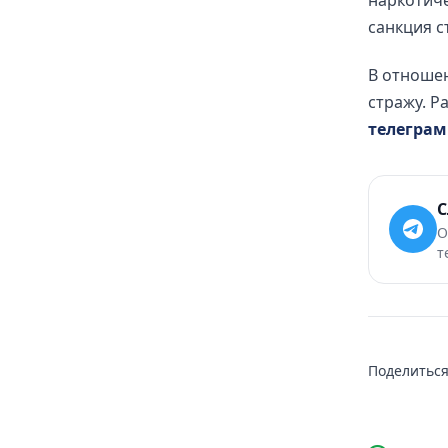
наркотиче
санкция с
В отношен
стражу. Р
телеграм
С
О
т
Поделиться