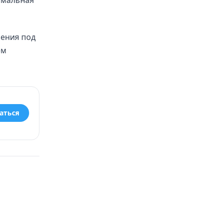
имальная
чения под
ем
аться