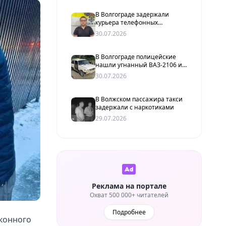
В Волгограде задержали
курьера телефонных
мошенников, похитившего у
30.07.2026
пенсионерки более 2 млн
рублей
В Волгограде полицейские
нашли угнанный ВАЗ-2106 и
задержали подозреваемого
30.07.2026
В Волжском пассажира такси
задержали с наркотиками
29.07.2026
Реклама на портале
Охват 500 000+ читателей
Подробнее
аконного