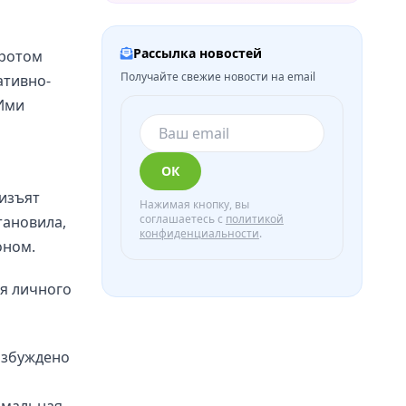
Рассылка новостей
оротом
Получайте свежие новости на email
ативно-
 Ими
ОК
изъят
Нажимая кнопку, вы
соглашаетесь с
политикой
тановила,
конфиденциальности
.
оном.
ля личного
озбуждено