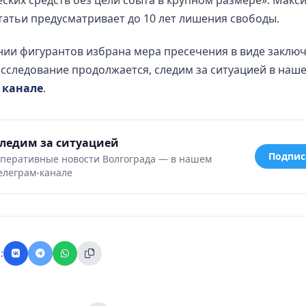
ских средств без цели сбыта в крупном размере». Макс
татьи предусматривает до 10 лет лишения свободы.
ии фигурантов избрана мера пресечения в виде заклю
асследование продолжается, следим за ситуацией в наш
 канале
.
ледим за ситуацией
Подпис
перативные новости Волгограда — в нашем
елеграм-канале
: