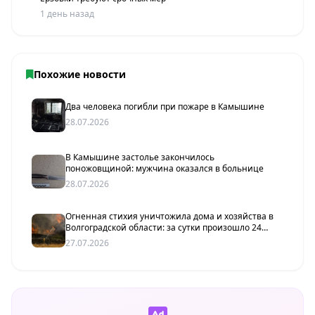
1 день назад
Похожие новости
Два человека погибли при пожаре в Камышине
28.07.2026
В Камышине застолье закончилось
поножовщиной: мужчина оказался в больнице
28.07.2026
Огненная стихия уничтожила дома и хозяйства в
Волгоградской области: за сутки произошло 24
пожара
27.07.2026