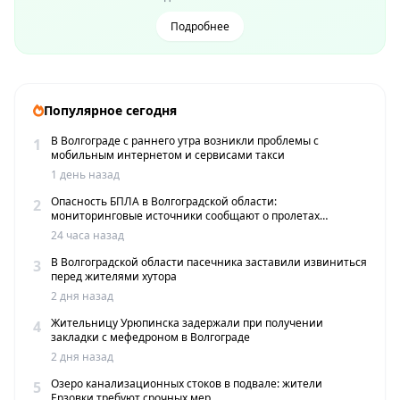
Подробнее
Популярное сегодня
В Волгограде с раннего утра возникли проблемы с
1
мобильным интернетом и сервисами такси
1 день назад
Опасность БПЛА в Волгоградской области:
2
мониторинговые источники сообщают о пролетах
беспилотников
24 часа назад
В Волгоградской области пасечника заставили извиниться
3
перед жителями хутора
2 дня назад
Жительницу Урюпинска задержали при получении
4
закладки с мефедроном в Волгограде
2 дня назад
Озеро канализационных стоков в подвале: жители
5
Ерзовки требуют срочных мер